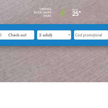
VREMEA
Apa
25°
ÎN KALIAKRA
MARE