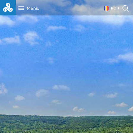
Meniu
RO