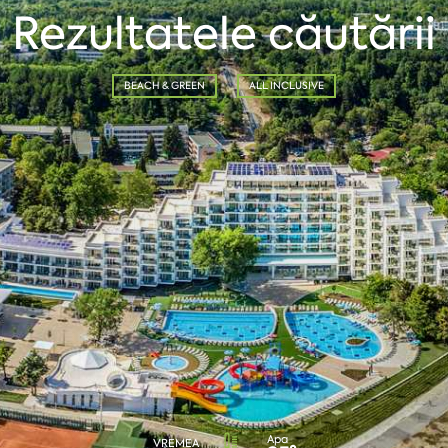
Rezultatele căutării
BEACH & GREEN
ALL INCLUSIVE
Apa
VREMEA