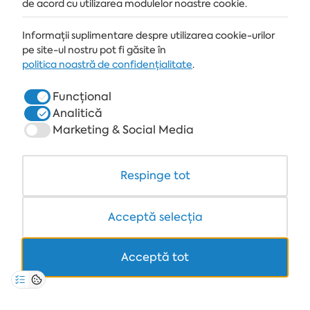
de acord cu utilizarea modulelor noastre cookie.
Informații suplimentare despre utilizarea cookie-urilor
STAȚIUNE
pe site-ul nostru pot fi găsite în
ALBENA.BG
politica noastră de confidențialitate
.
HOTELURI
Funcțional
Analitică
SPA & MEDICAL
Marketing & Social Media
RESTAURANTE & BARURI
WHITE LAGOON ȘI FOREST BEACH RESORT
Respinge tot
COWORKING
Acceptă selecția
Acceptă tot
+359 700 12 110
8:30-17:00 Lu-Vi
TARIF STANDARD PENTRU APELURI