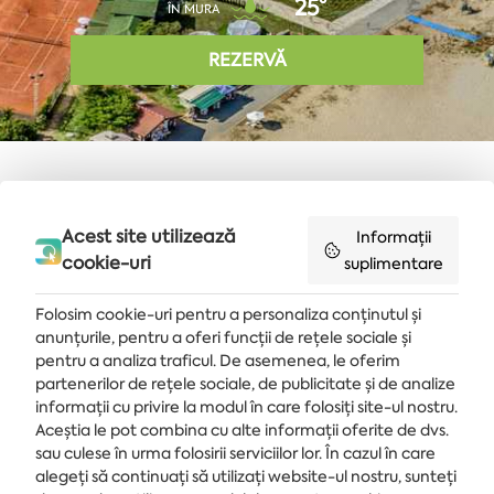
25°
ÎN MURA
REZERVĂ
Cuvântul căutat nu a returnat
Acest site utilizează
rezultate, dar îti sugerăm să
Informații
cookie-uri
suplimentare
încerci din nou.
Folosim cookie-uri pentru a personaliza conținutul și
anunțurile, pentru a oferi funcții de rețele sociale și
pentru a analiza traficul. De asemenea, le oferim
partenerilor de rețele sociale, de publicitate și de analize
Primește ultimele știri și oferte livrate direct în căsuța de e-mail
informații cu privire la modul în care folosiți site-ul nostru.
Aceștia le pot combina cu alte informații oferite de dvs.
MĂ ABONEZ
sau culese în urma folosirii serviciilor lor. În cazul în care
alegeți să continuați să utilizați website-ul nostru, sunteți