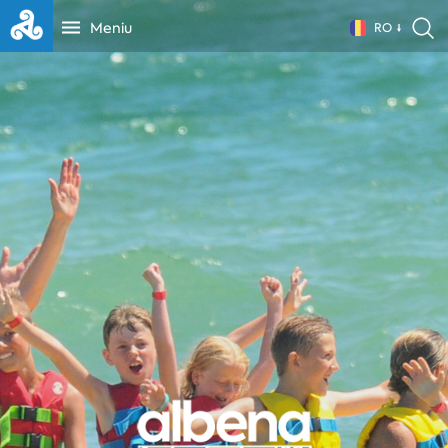
Meniu
RO