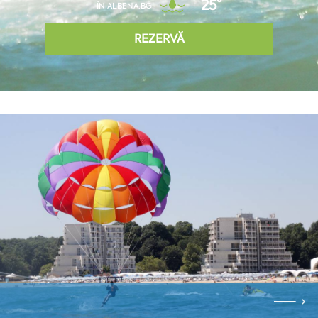
25°
ÎN ALBENA.BG
REZERVĂ