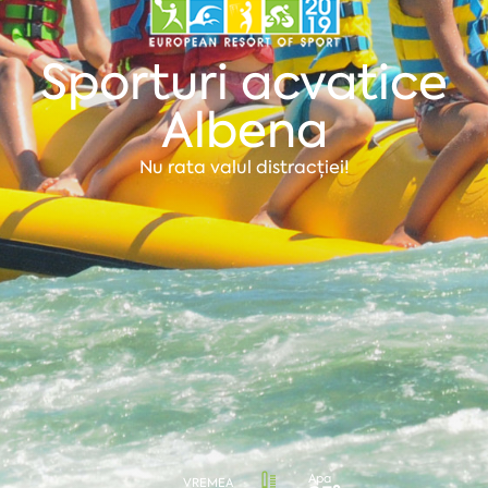
Sporturi acvatice
Albena
Nu rata valul distracției!
Apa
VREMEA