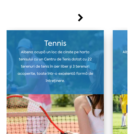
Tennis
Albena ocupă un loc de cinste pe harta
Albena
tenisului cu un Centru de Tenis dotat cu 22
ter
terenuri de tenis în aer liber și 3 terenuri
fo
acoperite, toate într-o excelentă formă de
i
întreținere.