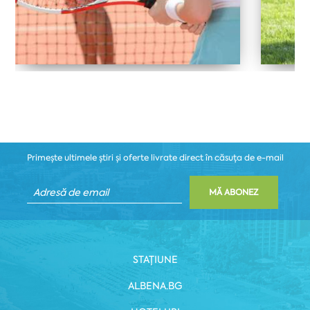
Primește ultimele știri și oferte livrate direct în căsuța de e-mail
MĂ ABONEZ
STAȚIUNE
ALBENA.BG