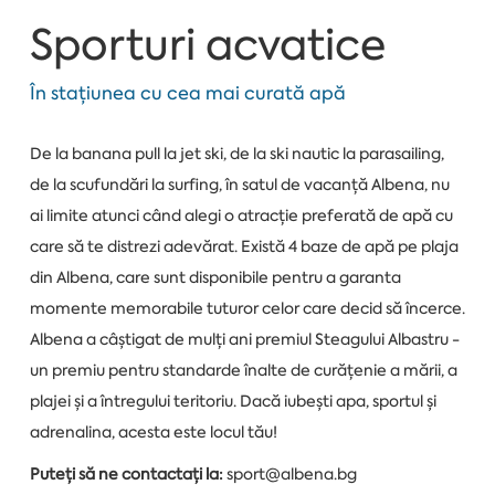
Sporturi acvatice
În stațiunea cu cea mai curată apă
De la banana pull la jet ski, de la ski nautic la parasailing,
de la scufundări la surfing, în satul de vacanță Albena, nu
ai limite atunci când alegi o atracție preferată de apă cu
care să te distrezi adevărat. Există 4 baze de apă pe plaja
din Albena, care sunt disponibile pentru a garanta
momente memorabile tuturor celor care decid să încerce.
Albena a câștigat de mulți ani premiul Steagului Albastru -
un premiu pentru standarde înalte de curățenie a mării, a
plajei și a întregului teritoriu. Dacă iubești apa, sportul și
adrenalina, acesta este locul tău!
Puteți să ne contactați la:
sport@albena.bg