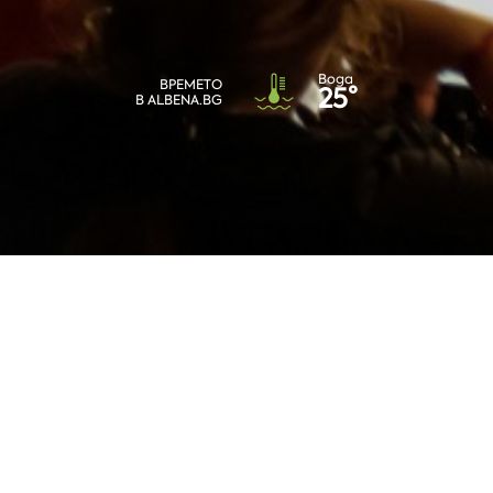
Вода
ВРЕМЕТО
25°
В ALBENA.BG