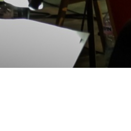
Великден в
Албена
9 април