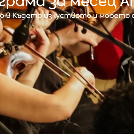
грама за месец А
 в Където изкуството и морето 