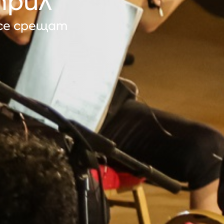
прил
се срещат