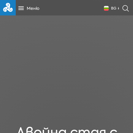
Меню
BG
Двойна стая с