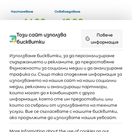
Настаняване
Освобождаване
1
4
0
0
1
2
0
0
след
:
до
:
Максимално настаняване
Площ
Този сайт използва
Повече
2
1
1
5
бисквитки
информация
възрастни и
дете
кв м
Използваме бисквитки, за да персонализираме
съдържанието и рекламите, да предоставяме
възможности за социални медии и да анализираме
Получавайте последните новини и оферти направо във
трафика си. Също така споделяме информация за
вашата пощенска кутия
използването на нашия сайт на наши социални
медии, рекламни и анализиращи партньори,
АБОНИРАЙ СЕ
които могат да я комбинират с друга
информация, която сте им предоставили, или
които са събрали от използването на техните
услуги. Вие се съгласявате с нашите бисквитки,
АЛБЕНА
ако продължите да използвате нашия уебсайт.
ALBENA.BG
More information about the use of cookies on our