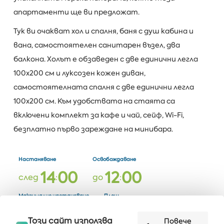
апартаменти ще ви предложат.
Тук ви очакват хол и спалня, баня с душ кабина и
вана, самостоятелен санитарен възел, два
балкона. Холът е обзаведен с две единични легла
100х200 см и луксозен кожен диван,
самостоятелната спалня с две единични легла
100х200 см. Към удобствата на стаята са
включени комплект за кафе и чай, сейф, Wi-Fi,
безплатно първо зареждане на минибара.
Настаняване
Освобождаване
1
4
0
0
1
2
0
0
след
:
до
:
Максимално настаняване
Площ
4
7
2
възрастни
кв м
Този сайт използва
Повече