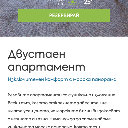
В KALIAKRA
25°
BEACH
РЕЗЕРВИРАЙ
Двустаен
апартамент
Изключителен комфорт с морска панорама
Ъгловите апартаменти са с уникално изложение.
Всеки път, когато открехнете завесите, ще
имате усещането, че морските вълни ви докосват
с нежната си пяна. Няма нужда да споменаваме
уникалната морска панорама, която тези