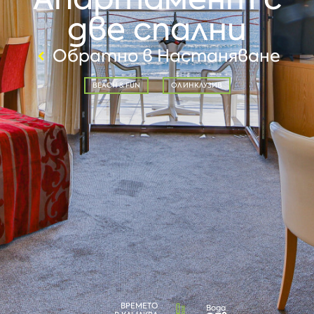
две спални
Обратно в Настаняване
BEACH & FUN
ОЛ ИНКЛУЗИВ
ВРЕМЕТО
Вода