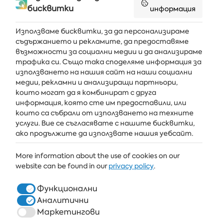
бисквитки
информация
Използваме бисквитки, за да персонализираме
съдържанието и рекламите, да предоставяме
възможности за социални медии и да анализираме
Получавайте последните новини и оферти направо във
трафика си. Също така споделяме информация за
вашата пощенска кутия
използването на нашия сайт на наши социални
медии, рекламни и анализиращи партньори,
АБОНИРАЙ СЕ
които могат да я комбинират с друга
информация, която сте им предоставили, или
които са събрали от използването на техните
услуги. Вие се съгласявате с нашите бисквитки,
АЛБЕНА
ако продължите да използвате нашия уебсайт.
ALBENA.BG
More information about the use of cookies on our
website can be found in our
privacy policy
.
ХОТЕЛИ
ЗДРАВЕ & СПА
Функционални
Аналитични
РЕСТОРАНТИ И БАРОВЕ
Маркетингови