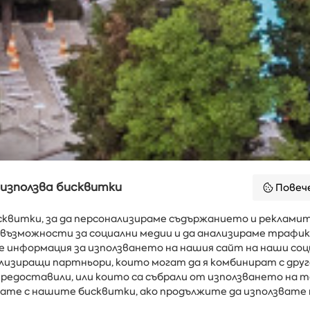
 използва бисквитки
Повеч
сквитки, за да персонализираме съдържанието и рекламит
възможности за социални медии и да анализираме трафик
е информация за използването на нашия сайт на наши соц
Вода
ВРЕМЕТО
25°
ализиращи партньори, които могат да я комбинират с дру
В ALBENA.BG
редоставили, или които са събрали от използването на т
явате с нашите бисквитки, ако продължите да използвате