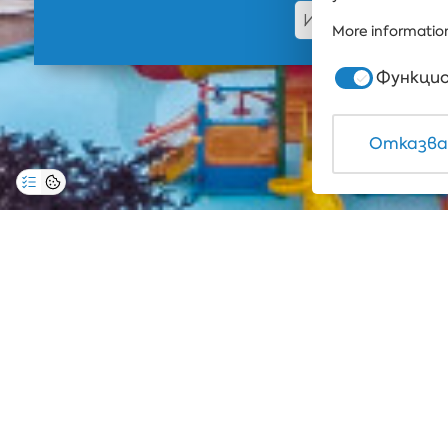
More information
Функцио
Отказва
Корпорат
Уведомление