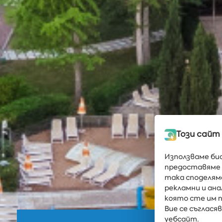
Този сайт
Използваме би
предоставяме 
така споделям
рекламни и ан
която сте им п
Вие се съглас
уебсайт.