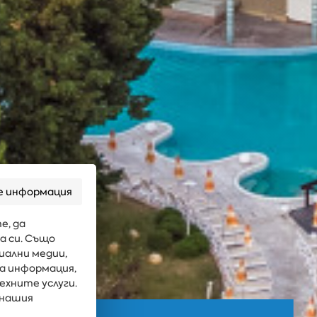
е информация
е, да
а си. Също
иални медии,
га информация,
ехните услуги.
 нашия