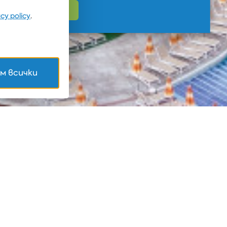
acy policy
.
м всички
лбена" АД
ФОРМАЦИЯ