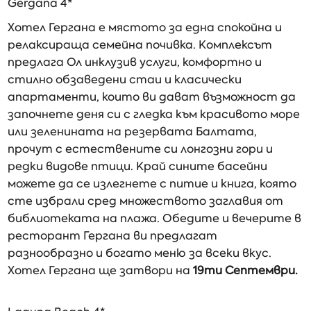
Gergana 4*
Хотел Гергана е мястото за една спокойна и
релаксираща семейна почивка. Комплексът
предлага Ол инклузив услуги, комфортно и
стилно обзаведени стаи и класически
апартаменти, които ви дават възможност да
започнете деня си с гледка към красивото море
или зеленината на резервата Балтата,
прочут с естествените си лонгозни гори и
редки видове птици. Край сините басейни
можете да се излегнете с питие и книга, която
сте избрали сред множеството заглавия от
библиотеката на плажа. Обедите и вечерите в
ресторант Гергана ви предлагат
разнообразно и богато меню за всеки вкус.
Хотел Гергана ще затвори на
19ти Септември.