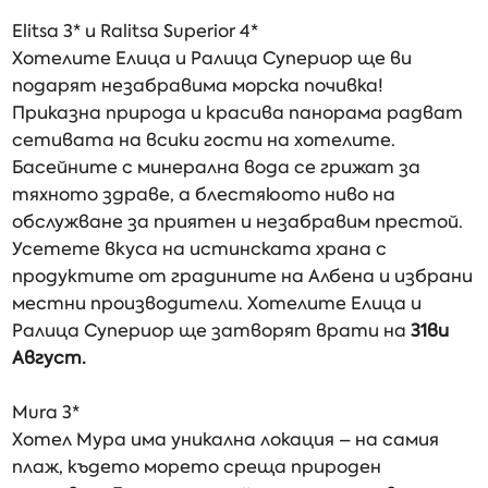
Elitsa 3* и Ralitsa Superior 4*
Хотелите Елица и Ралица Супериор ще ви
подарят незабравима морска почивка!
Приказна природа и красива панорама радват
сетивата на всики гости на хотелите.
Басейните с минерална вода се грижат за
тяхното здраве, а блестяюото ниво на
обслужване за приятен и незабравим престой.
Усетете вкуса на истинската храна с
продуктите от градините на Албена и избрани
местни производители. Хотелите Елица и
Ралица Супериор ще затворят врати на
31ви
Август.
Mura 3*
Хотел Мура има уникална локация – на самия
плаж, където морето среща природен