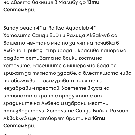
на своята вакнция в Малибу до
13ти
Септември.
Sandy beach 4* и Ralitsa Aquaclub 4*
Хотелите Санди Бийч и Ралица Акваклуб са
вашето мечтано място за лятна почивка в
Албена. Приказна природа и красива панорама
радват сетивата на всики гости на
хотелите. Басейните с минерална вода се
грижат за тяхното здраве, а блестящото ниво
на обслужване осигуряват приятен и
незабравим престой. Усетете вкуса на
истинската храна с продуктите от
градините на Албена и избрани местни
производители. Хотелите Санди Бийч и Ралица
Акваклуб ще затворят врати на
16ти
Септември.