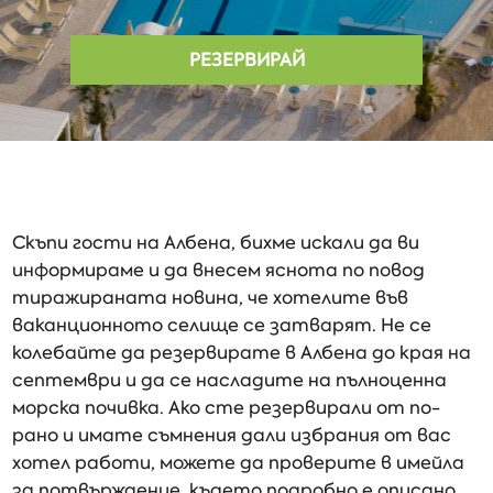
РЕЗЕРВИРАЙ
Скъпи гости на Албена, бихме искали да ви
информираме и да внесем яснота по повод
тиражираната новина, че хотелите във
ваканционното селище се затварят. Не се
колебайте да резервирате в Албена до края на
септември и да се насладите на пълноценна
морска почивка. Ако сте резервирали от по-
рано и имате съмнения дали избрания от вас
хотел работи, можете да проверите в имейла
за потвърждение, където подробно е описано