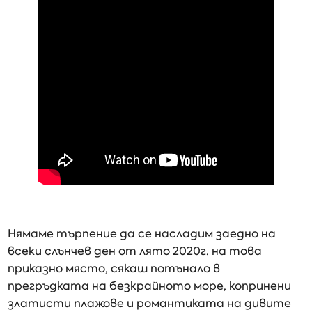
Нямаме търпение да се насладим заедно на
всеки слънчев ден от лято 2020г. на това
приказно място, сякаш потънало в
прегръдката на безкрайното море, копринени
златисти плажове и романтиката на дивите