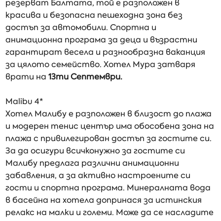
резерват Балтата, той е разположен в
красива и безопасна пешеходна зона без
достъп за автомобили. Спортна и
анимационна програма за деца и възрастни
гарантират весела и разнообразна ваканция
за цялото семейство. Хотел Мура затваря
врати на
13ти Септември.
Malibu 4*
Хотел Малибу е разположен в близост до плажа
и модерен тенис център има обособена зона на
плажа с привилегирован достъп за гостите си.
За да осигури всичконужно за гостите си
Малибу предлага различни анимационни
забавления, а за активно настроените си
гости и спортна програма. Минералната вода
в басейна на хотела допринася за истинския
релакс на малки и големи. Може да се насладите