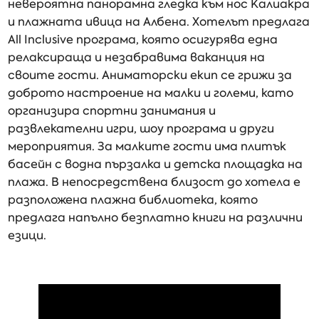
невероятна панорамна гледка към нос Калиакра
и плажната ивица на Албена. Хотелът предлага
All Inclusive програма, която осигурява една
релаксираща и незабравима ваканция на
своите гости. Аниматорски екип се грижи за
доброто настроение на малки и големи, като
организира спортни занимания и
развлекателни игри, шоу програма и други
мероприятия. За малките гости има плитък
басейн с водна пързалка и детска площадка на
плажа. В непосредствена близост до хотела е
разположена плажна библиотека, която
предлага напълно безплатно книги на различни
езици.