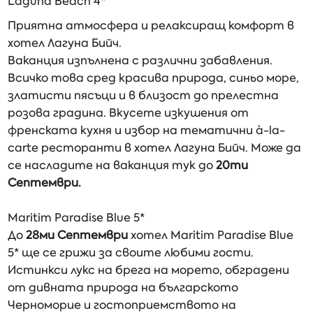
Laguna Beach 4*
Приятна атмосфера и релаксиращ комфорт в
хотел Лагуна Бийч.
Ваканция изпълнена с различни забавления.
Всичко това сред красива природа, синьо море,
златисти пясъци и в близост до прелестна
розова градина. Вкусете изкушения от
френската кухня и избор на тематични à-la-
carte ресторанти в хотел Лагуна Бийч. Може да
се насладите на ваканция тук до
20ти
Септември.
Maritim Paradise Blue 5*
До
28ми Септември
хотел Maritim Paradise Blue
5* ще се грижи за своите любими гости.
Истинкси лукс на брега на морето, обградени
от дивната природа на българското
Черноморие и гостоприемството на