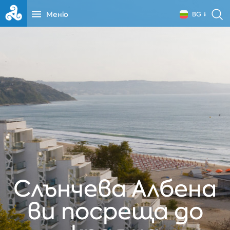
Меню
BG
Слънчева Албена
ви посреща до