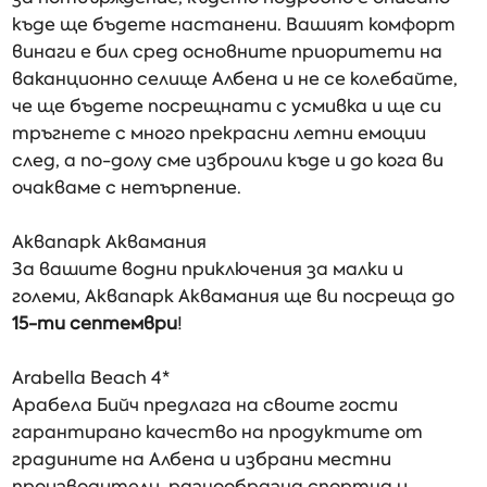
къде ще бъдете настанени. Вашият комфорт
винаги е бил сред основните приоритети на
ваканционно селище Албена и не се колебайте,
че ще бъдете посрещнати с усмивка и ще си
тръгнете с много прекрасни летни емоции
след, а по-долу сме изброили къде и до кога ви
очакваме с нетърпение.
Аквапарк Аквамания
За вашите водни приключения за малки и
големи, Аквапарк Аквамания ще ви посреща до
15-ти септември
!
Arabella Beach 4*
Арабела Бийч предлага на своите гости
гарантирано качество на продуктите от
градините на Албена и избрани местни
производители, разнообразна спортна и