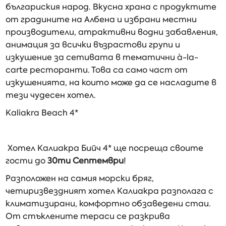
българиския народ. Вкусна храна с продуктите
от градините на Албена и избрани местни
производители, атрактивни водни забавления,
анимация за всички възрастови групи и
изкушение за сетивата в тематични à-la-
carte ресторанти. Това са само част от
изкушенията, на които може да се насладите в
тези чудесен хотел.
Kaliakra Beach 4*
Хотел Калиакра Бийч 4* ще посреща своите
гости до
30ти Септември
!
Разположен на самия морски бряг,
четиризвездният хотел Калиакра разполага с
климатизирани, комфортно обзаведени стаи.
От стъклените тераси се разкрива