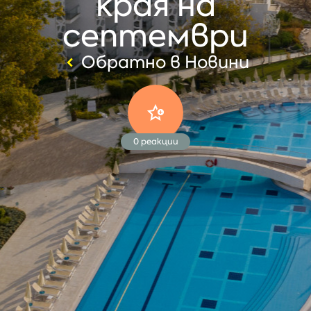
края на
септември
Обратно в Новини
0
реакции