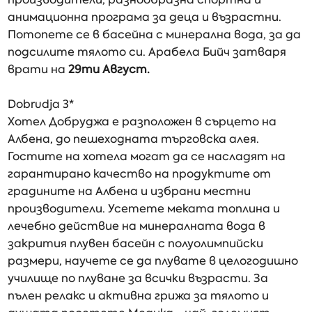
анимационна програма за деца и възрастни.
Потопете се в басейна с минерална вода, за да
подсилите тялото си. Арабела Бийч затваря
врати на
29ти Август.
Dobrudja 3*
Хотел Добруджа е разположен в сърцето на
Албена, до пешеходната търговска алея.
Гостите на хотела могат да се насладят на
гарантирано качество на продуктите от
градините на Албена и избрани местни
производители. Усетете меката топлина и
лечебно действие на минералната вода в
закрития плувен басейн с полуолимпийски
размери, научете се да плувате в целогодишно
училище по плуване за всички възрасти. За
пълен релакс и активна грижа за тялото и