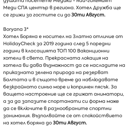
душата посетете Медика - най-големият
Меди СПА център в региона. Хотел Дружба ще
се грижи за гостите си до
30ти Август.
Boryana 3*
Хотел Боряна е носител на Златно отличие от
HolidayCheck за 2019 година след 5 поредни
години в класацията ТОП 100 Ваканционни
хотели в света. Прекрасната локация на
хотела ви дава възможност да се насладите на
приказната зелена природа на резерват
Балтата и в същото време да наблюдавате
безкрайното синьо море и копринен пясък. За
ващето настроение ще се грижат аниматори,
а за да запазите спортанати си форма може
да се включите в разнообраните спортни
занимания. Възполвайте се от спокойствието
на хотел боряна до
30ти Август.