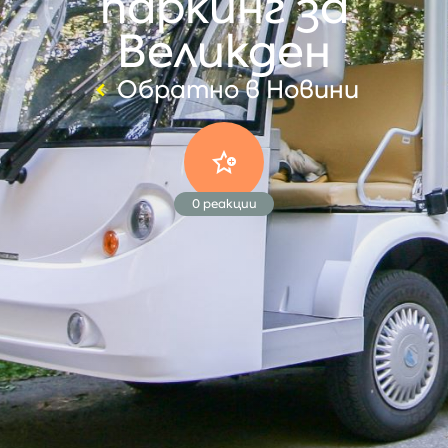
паркинг за
Великден
Обратно в Новини
0
реакции