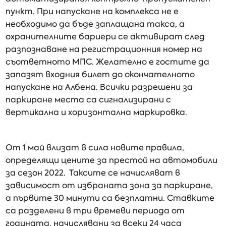
пункт. При напускане на комплекса не е
необходимо да бъде заплащана такса, а
охранителните бариери се активират след
разпознаване на регистрационния номер на
съответното МПС. Желателно е гостите да
запазят входния билет до окончателното
напускане на Албена. Всички разрешени за
паркиране места са сигнализирани с
вертикална и хоризонтална маркировка.
От 1 май влизат в сила новите правила,
определящи цените за престой на автомобили
за сезон 2022. Таксите се начисляват в
зависимост от избраната зона за паркиране,
а първите 30 минути са безплатни. Ставките
са разделени в три времеви периода от
годината, начислявани за всеки 24 часа