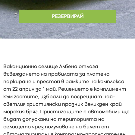
РЕЗЕРВИРАЙ
Ваканционно селище Албена отлага
въвеждането на правилата за платено
паркиране и престой в рамките на комплекса
от 22 април за 1 май. Решението е комплимент
към гостите, избрали да посрещнат най-
светлия християнски празник Великден край
морския бряг. Пристигащите с автомобили ще
бъдат допускани на територията на
селището чрез получаване на билет от
автоматизирания контролно-пропускателен