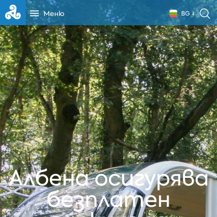
Меню
BG
Албена осигурява
безплатен