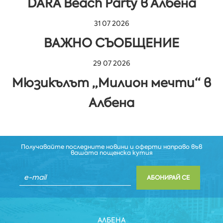
DARA Beach Party в Албена
31 07 2026
ВАЖНО СЪОБЩЕНИЕ
29 07 2026
Мюзикълът „Милион мечти“ в
Албена
Получавайте последните новини и оферти направо във
вашата пощенска кутия
АБОНИРАЙ СЕ
АЛБЕНА