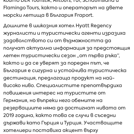
които DER Touristik, Alltours, TUI, Schauinsland и
Flamingo Tours, както и операторът на двете
морски летища в България Fraport.
Дошлите в шикозния хотел Hyatt Regency
журналисти и туристически агенти изразиха
задоволството си от възможността да
получат актуална информация за предстоящия
летен туристически сезон „от първа ръка“,
както и да се уверят за пореден път, че
България е сигурна и устойчива туристическа
дестинация, предлагаща продукт на най-
високо ниво. Специалистите препотвърдиха
повишения интерес на туристите от
Германия, но въпреки него обемите на
резервациите няма да достигнат нивата от
2019 година, както това се случи в съседни
държави като Гърция и Турция. Участващите
хотелиери поставиха акцент върху