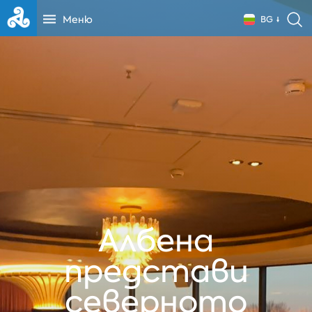
Меню
BG
Албена
представи
северното