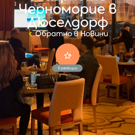
Черноморие в
Дюселдорф
Обратно в Новини
0
реакции