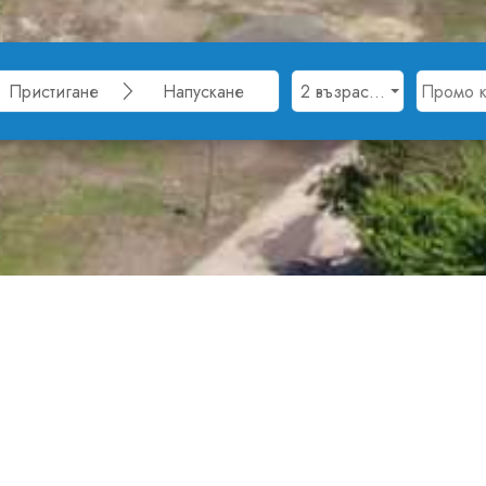
Албена е избрано за Европейски курорт на спорта
а различни спортове, както от професионалисти,
а живот, опазването на природата и подобряване