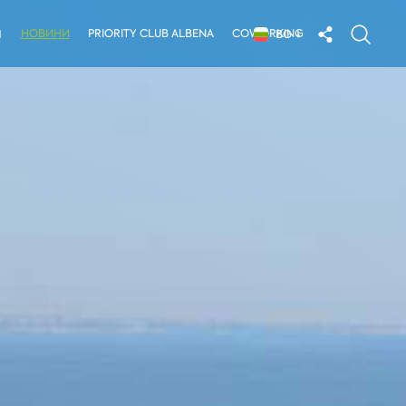
НОВИНИ
PRIORITY CLUB ALBENA
COWORKING
Я
BG