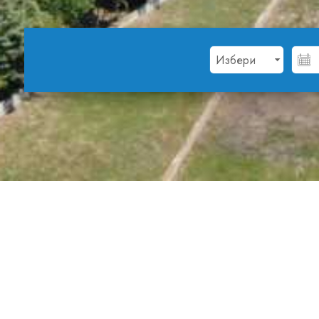
За втора поредна година ваканционно селище 
многобройните възможности за упражняване н
живот.
„Популяризирането на здравословния начин н