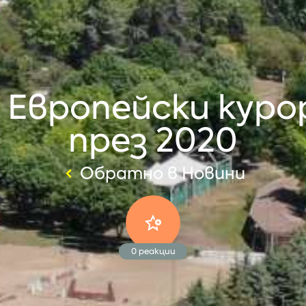
 Европейски куро
през 2020
Обратно в Новини
0
реакции