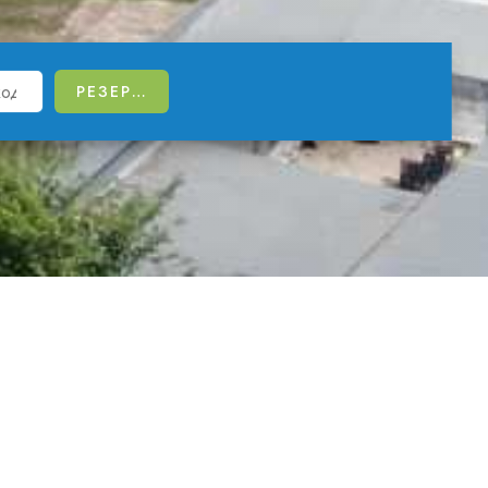
. Престижното отличие се дължи на
 така и от любители на активния начин на
то на достъпната среда са сред мисиите ни