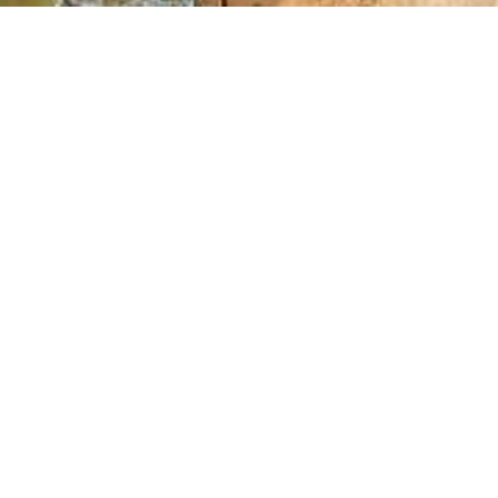
 “Албена” потвърждава високото търсене за офертите 
вото и сигурността им. За сметка на това обач
ъпреки преработката му в биогаз, носи негативни
sive, с който иска да задълбочи отношението и при
още повече върху опазването на природата. Наприме
отим активно за прилагането на голяма част от 
ова означава, че около 60% от доставките на хр
ждаме повече от 400 телета от породата Black A
 - череши, ябълки, круши и сливи, правим натурал
 растенията, дават мед за нашите ресторанти и л
на”. Green All Inclusive означава, че повече от п
от над 40 вида спорт в комплекса, с което популя