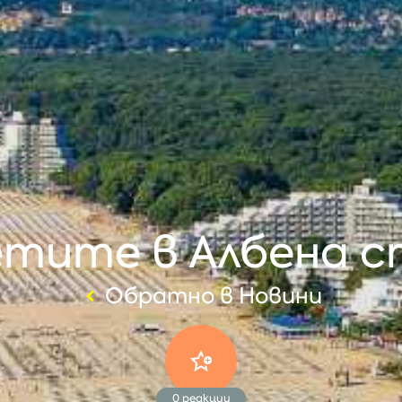
пакетите в Албена 
Обратно в Новини
0
реакции