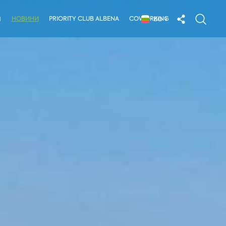
НОВИНИ
PRIORITY CLUB ALBENA
COWORKING
Я
BG