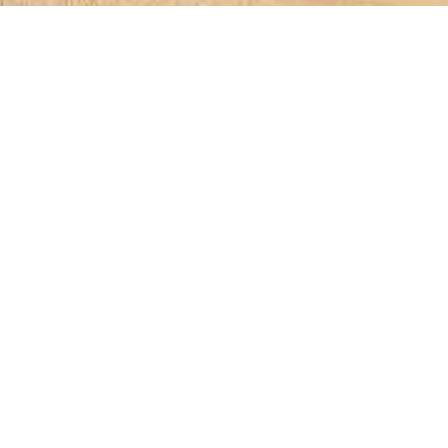
на база All Inclusive и Ultra All Inclusive,
е, мениджмънтът наблюдава над 20%
 последици за околната среда. Именно заради
носа си към устойчивото развитие на
р, подкрепяме 17-те цели на ООН за устойчиво
тях”, споделя инж. Димитър Станев, зам.-
ани за нашите ресторанти идват от
ngus, произвеждаме собствена марка вино от
ни сокове и конфитюри. Отглеждаме пчели,
ечебен восък, който използваме в
оловината сервирана храна е произведена в
ризираме активния и здравословен начин на