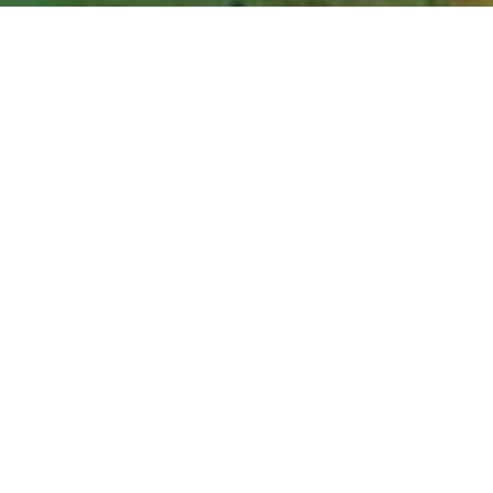
В края на летен сезон 2023, ваканционно селище
като гостите ги предпочитат заради удобст
хранителен отпадък на годишна база, което в
това Албена анонсира своя нов Green All Inclu
българския туристически продукт.
“Със зеления All Inclusive ние се фокусираме 
развитие на съвременното общество, като раб
директор “Бизнес развитие” в компанията. “Т
собствените ни градини и стопанства. Отгле
нашите лозя, а с плодовете на нашите градини
които освен да се грижат за опрашването на
рехабилитационните програми на “Медика - Албе
региона на Албена. Към нея включваме и избор 
живот”, допълва инж. Станев.