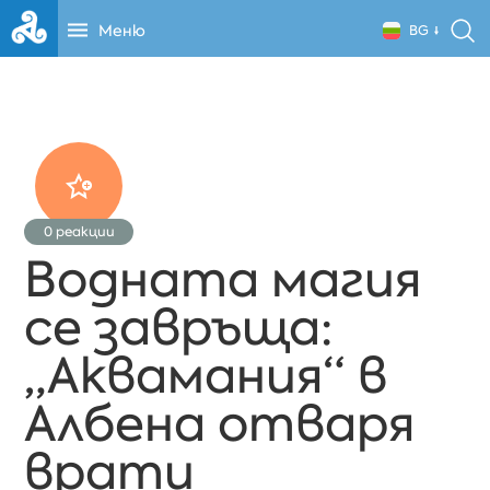
Меню
BG
0
реакции
Водната магия
се завръща:
„Аквамания“ в
Албена отваря
врати