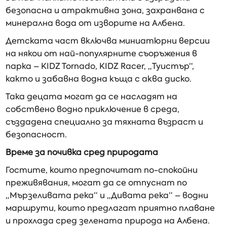
безопасна и атрактивна зона, захранвана с
минерална вода от изворите на Албена.
Детската част включва миниатюрни версии
на някои от най-популярните съоръжения в
парка – KIDZ Tornado, KIDZ Racer, „Туистър“,
както и забавна водна къща с аква диско.
Така децата могат да се насладят на
собствено водно приключение в среда,
създадена специално за тяхната възраст и
безопасност.
Време за почивка сред природата
Гостите, които предпочитат по-спокойни
преживявания, могат да се отпуснат по
„Мързеливата река“ и „Дивата река“ – водни
маршрути, които предлагат приятно плаване
и прохлада сред зелената природа на Албена.