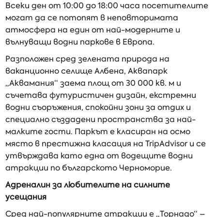
Всеки ден от 10:00 до 18:00 часа посетителите
могат да се потопят в неповторимата
атмосфера на един от най-модерните и
вълнуващи водни паркове в Европа.
Разположен сред зелената природа на
ваканционно селище Албена, Аквапарк
„Аквамания“ заема площ от 30 000 кв. м и
съчетава футуристичен дизайн, екстремни
водни съоръжения, спокойни зони за отдих и
специално създадени пространства за най-
малките гости. Паркът е класиран на осмо
място в престижна класация на TripAdvisor и се
утвърждава като една от водещите водни
атракции по българското Черноморие.
Адреналин за любителите на силните
усещания
Сред най-популярните атракции е „Торнадо“ –