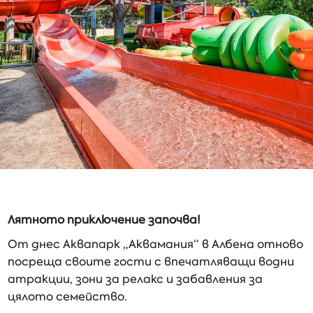
Лятното приключение започва!
От днес Аквапарк „Аквамания“ в Албена отново
посреща своите гости с впечатляващи водни
атракции, зони за релакс и забавления за
цялото семейство.