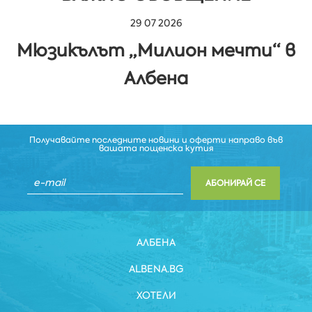
29 07 2026
Мюзикълът „Милион мечти“ в
Албена
Получавайте последните новини и оферти направо във
вашата пощенска кутия
АБОНИРАЙ СЕ
АЛБЕНА
ALBENA.BG
ХОТЕЛИ