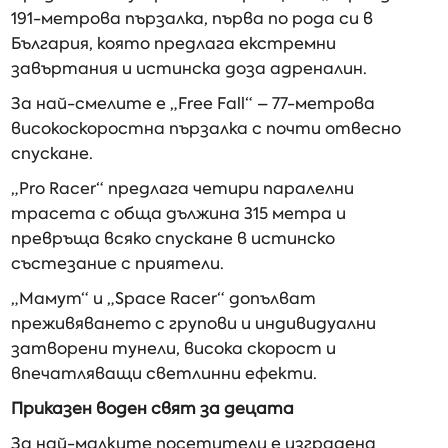
191-метрова пързалка, първа по рода си в
България, която предлага екстремни
завъртания и истинска доза адреналин.
За най-смелите е „Free Fall“ – 77-метрова
високоскоростна пързалка с почти отвесно
спускане.
„Pro Racer“ предлага четири паралелни
трасета с обща дължина 315 метра и
превръща всяко спускане в истинско
състезание с приятели.
„Мамут“ и „Space Racer“ допълват
преживяването с групови и индивидуални
затворени тунели, висока скорост и
впечатляващи светлинни ефекти.
Приказен воден свят за децата
За най-малките посетители е изградена