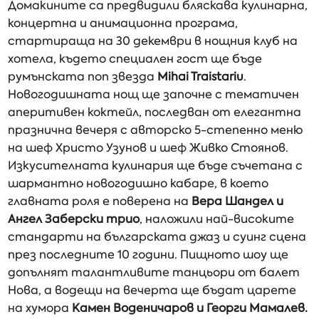
Домакините са предвидили бляскава кулинарна,
концертна и анимационна програма,
стартираща на 30 декември в нощния клуб на
хотела, където специален гост ще бъде
румънската поп звезда
Mihai Traistariu
.
Новогодишната нощ ще започне с тематичен
аперитивен коктейл, последван от елегантна
празнична вечеря с авторско 5-степенно меню
на шеф Христо Узунов и шеф Живко Стоянов.
Изкусителната кулинария ще бъде съчетана с
шармантно новогодишно кабаре, в което
главната роля е поверена на
Вера Шандел и
Ангел Заберски трио
, наложили най-високите
стандарти на българската джаз и суинг сцена
през последните 10 години. Пищното шоу ще
допълнят талантливите танцьори от балет
Нова, а водещи на вечерта ще бъдат царете
на хумора
Камен Воденичаров и Георги Мамалев.