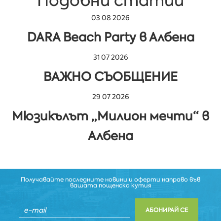
Подобни статии
03 08 2026
DARA Beach Party в Албена
31 07 2026
ВАЖНО СЪОБЩЕНИЕ
29 07 2026
Мюзикълът „Милион мечти“ в
Албена
Получавайте последните новини и оферти направо във
вашата пощенска кутия
АБОНИРАЙ СЕ