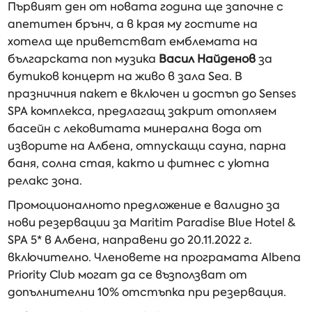
Първият ден от новата година ще започне с
апетитен брънч, а в края му гостите на
хотела ще приветстват емблемата на
българската поп музика
Васил Найденов
за
бутиков концерт на живо в зала Sea. В
празничния пакет е включен и достъп до Senses
SPA комплекса, предлагащ закрит отопляем
басейн с лековитата минерална вода от
изворите на Албена, отпускащи сауна, парна
баня, солна стая, както и фитнес с уютна
релакс зона.
Промоционалното предложение е валидно за
нови резервации за Maritim Paradise Blue Hotel &
SPA 5* в Албена, направени до 20.11.2022 г.
включително. Членовете на програмата Albena
Priority Club могат да се възползват от
допълнителни 10% отстъпка при резервация.