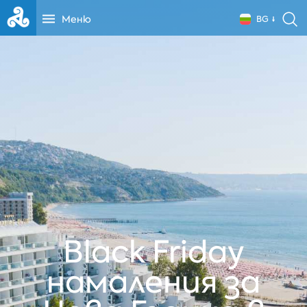
Меню
BG
Black Friday
намаления за