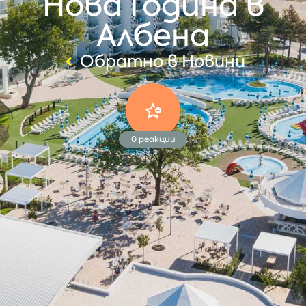
Нова Година в
Албена
Обратно в Новини
0
реакции