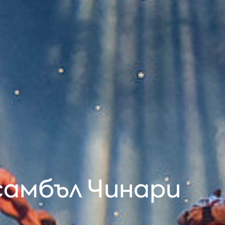
самбъл Чинари