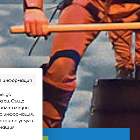
е информация
е, да
а си. Също
иални медии,
га информация,
ехните услуги.
 нашия