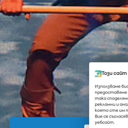
Този сайт
Използваме би
предоставяме 
така споделям
рекламни и ан
която сте им п
Вие се съглас
уебсайт.