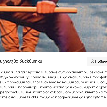
 използва бисквитки
Повеч
сквитки, за да персонализираме съдържанието и рекламит
възможности за социални медии и да анализираме трафик
е информация за използването на нашия сайт на наши соц
ализиращи партньори, които могат да я комбинират с дру
редоставили, или които са събрали от използването на т
явате с нашите бисквитки, ако продължите да използвате