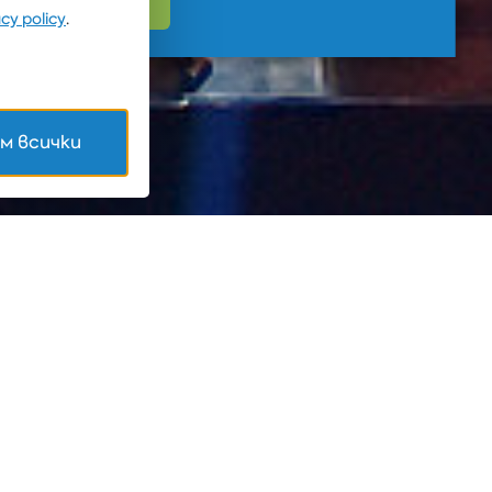
acy policy
.
м всички
в България