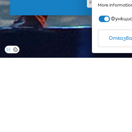
More information
Функцио
Отказва
Aнсамбъл Чинари пре
10 юли 2021, събота от 21:00
Лятна Сцена, Албена
Вход Свободен