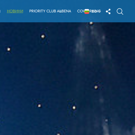
НОВИНИ
PRIORITY CLUB ALBENA
COWORKING
Я
BG