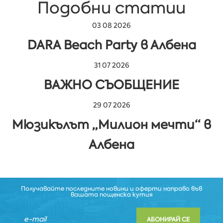
Подобни статии
03 08 2026
DARA Beach Party в Албена
31 07 2026
ВАЖНО СЪОБЩЕНИЕ
29 07 2026
Мюзикълът „Милион мечти“ в
Албена
Получавайте последните новини и оферти направо във
вашата пощенска кутия
АБОНИРАЙ СЕ