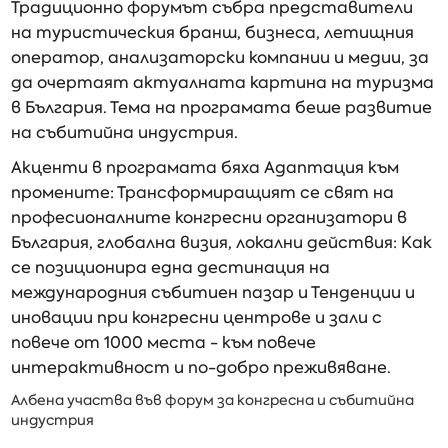
Традиционно форумът събра представители
на туристическия бранш, бизнеса, летищния
оператор, анализаторски компании и медии, за
да очертаят актуалната картина на туризма
в България. Тема на програмата беше развитие
на събитийна индустрия.
Акценти в програмата бяха Адаптация към
промените: Трансформиращият се свят на
професионалните конгресни организатори в
България, глобална визия, локални действия: Как
се позиционира една дестинация на
международния събитиен пазар и Тенденции и
иновации при конгресни центрове и зали с
повече от 1000 места - към повече
интерактивност и по-добро преживяване.
Албена участва във форум за конгресна и събитийна
индустрия