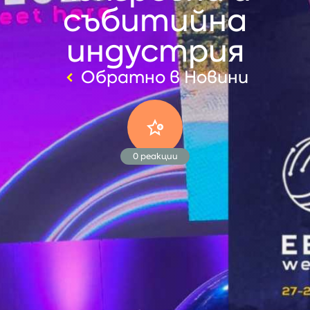
събитийна
индустрия
Обратно в Новини
0
реакции