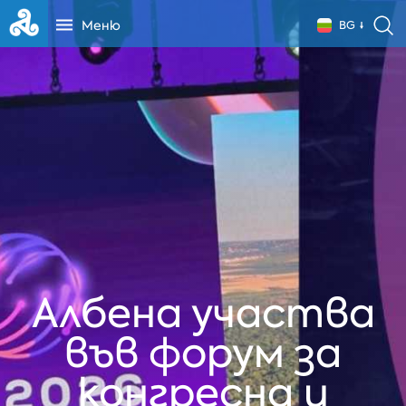
Меню
BG
Албена участва
във форум за
конгресна и