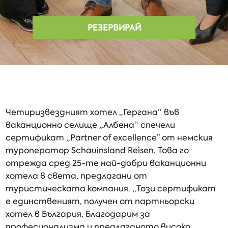
РЕЗЕРВИРАЙ
Четиризвездният хотел „Гергана“ във
ваканционно селище „Албена“ спечели
сертификат „Partner of excellence” от немския
туроператор Schauinsland Reisen. Това го
отрежда сред 25-те най-добри ваканционни
хотела в света, предлагани от
туристическата компания. „Този сертификат
е единственият, получен от партньорски
хотел в България. Благодарим за
професионализма и предлаганото високо