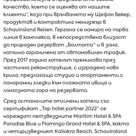
качество, което се оценява от нашите
клиенти“, каза при връчването му Щефан Бекер,
продуктов и контрактинг мениджър в
Schauinsland Reisen. Гергана се намира на първа
линия в комплекса, в непосредствена близост
до природен резерват „Балтата“ и в зона,
напълно ограничена от автомобилен трафик.
През 2017 година хотелът преминава през
частична реконструкция, с изградено ново
крило, предлагащо студиа и апартаменти с
панорамни гледки към плажната ивица и
лонгозната гора на резервата.
Сред останалите отличени хотели със
сертификат „Top hotel partner 2022” се
нареждат петзвездните Maritim Hotel & SPA
Paradise Blue и Flamingo Grand Hotel & SPA, както
и четиризведният Kaliakra Beach. Schauinsland