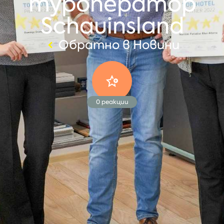
туроператор
Schauinsland
Обратно в Новини
0
реакции