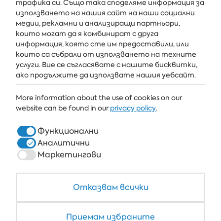
Получавайте последните новини и оферти направо във
трафика си. Също така споделяме информация за
вашата пощенска кутия
използването на нашия сайт на наши социални
медии, рекламни и анализиращи партньори,
АБОНИРАЙ СЕ
които могат да я комбинират с друга
информация, която сте им предоставили, или
които са събрали от използването на техните
услуги. Вие се съгласявате с нашите бисквитки,
АЛБЕНА
ако продължите да използвате нашия уебсайт.
ALBENA.BG
More information about the use of cookies on our
website can be found in our
privacy policy
.
ХОТЕЛИ
ЗДРАВЕ & СПА
Функционални
Аналитични
РЕСТОРАНТИ И БАРОВЕ
Маркетингови
БЯЛАТА ЛАГУНА И ФОРЕСТ БИЙЧ РИЗОРТ
COWORKING
Отказвам всички
Приемам избраните