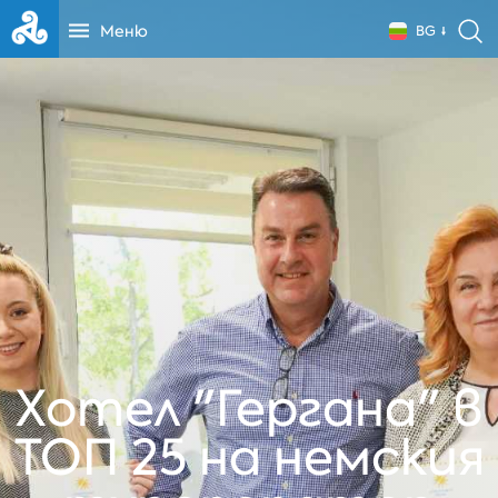
Меню
BG
Хотел "Гергана" в
ТОП 25 на немския