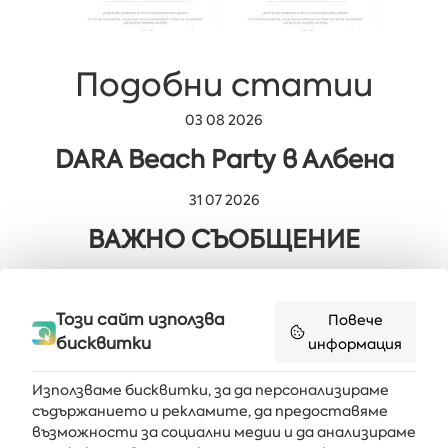
Подобни статии
03 08 2026
DARA Beach Party в Албена
31 07 2026
ВАЖНО СЪОБЩЕНИЕ
29 07 2026
Мюзикълът „Милион мечти“ в
Този сайт използва
Повече
бисквитки
информация
Албена
Използваме бисквитки, за да персонализираме
съдържанието и рекламите, да предоставяме
възможности за социални медии и да анализираме