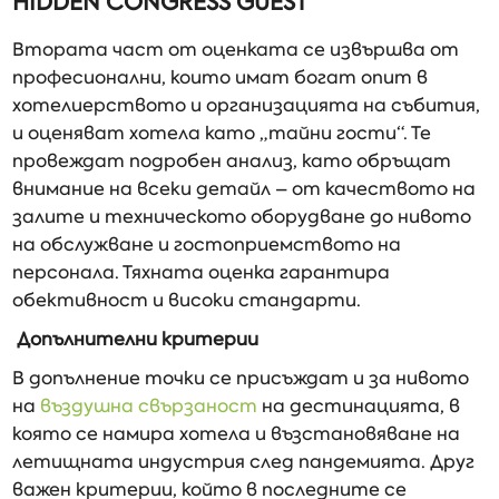
HIDDEN CONGRESS GUEST
Втората част от оценката се извършва от
професионални, които имат богат опит в
хотелиерството и организацията на събития,
и оценяват хотела като „тайни гости“. Те
провеждат подробен анализ, като обръщат
внимание на всеки детайл – от качеството на
залите и техническото оборудване до нивото
на обслужване и гостоприемството на
персонала. Тяхната оценка гарантира
обективност и високи стандарти.
Допълнителни критерии
В допълнение точки се присъждат и за нивото
на
въздушна свързаност
на дестинацията, в
която се намира хотела и възстановяване на
летищната индустрия след пандемията. Друг
важен критерии, който в последните се