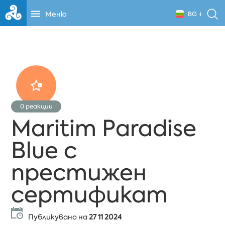
Меню
BG
0
реакции
Maritim Paradise
Blue с
престижен
сертификат
Публикувано на
27 11 2024