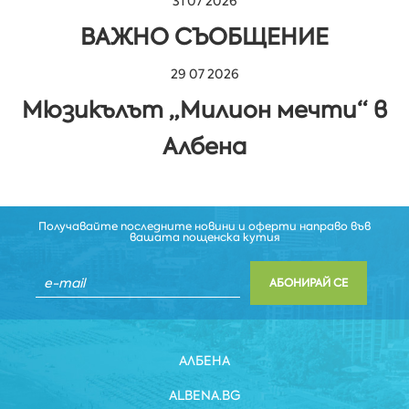
31 07 2026
ВАЖНО СЪОБЩЕНИЕ
29 07 2026
Мюзикълът „Милион мечти“ в
Албена
Получавайте последните новини и оферти направо във
вашата пощенска кутия
АБОНИРАЙ СЕ
АЛБЕНА
ALBENA.BG