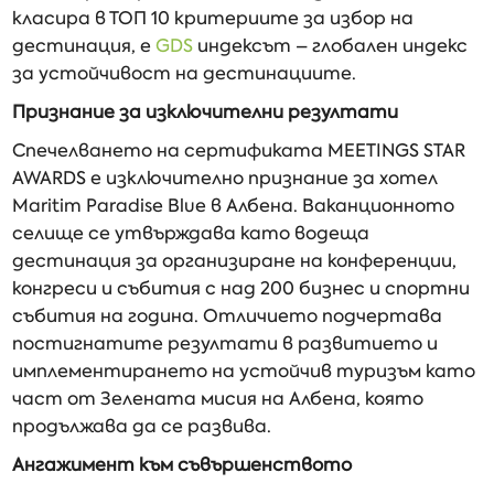
класира в ТОП 10 критериите за избор на
дестинация, е
GDS
индексът – глобален индекс
за устойчивост на дестинациите.
Признание за изключителни резултати
Спечелването на сертификата MEETINGS STAR
AWARDS е изключително признание за хотел
Maritim Paradise Blue в Албена. Ваканционното
селище се утвърждава като водеща
дестинация за организиране на конференции,
конгреси и събития с над 200 бизнес и спортни
събития на година. Отличието подчертава
постигнатите резултати в развитието и
имплементирането на устойчив туризъм като
част от Зелената мисия на Албена, която
продължава да се развива.
Ангажимент към съвършенството