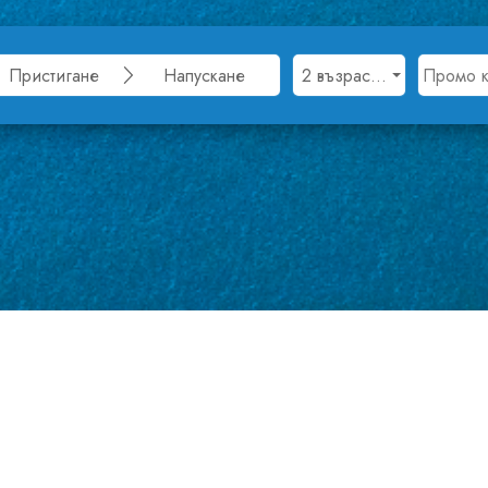
встрия започва м
ния за ваканцион