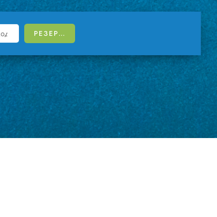
асирана
но селище