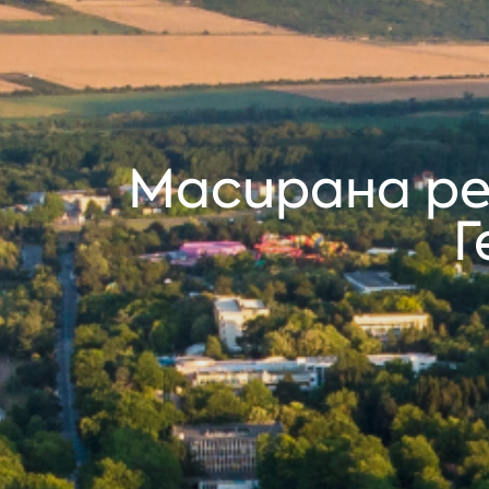
Масирана ре
Г