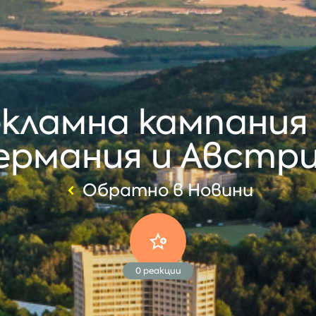
кламна кампания з
ермания и Австр
Обратно в Новини
0
реакции