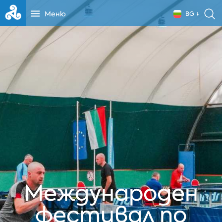
Меню
BG
Международен
фестивал по