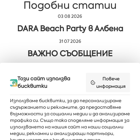
Подобни статии
03 08 2026
DARA Beach Party в Албена
31 07 2026
ВАЖНО СЪОБЩЕНИЕ
29 07 2026
Мюзикълът „Милион мечти“ в
Този сайт използва
Повече
бисквитки
информация
Албена
Използваме бисквитки, за да персонализираме
съдържанието и рекламите, да предоставяме
възможности за социални медии и да анализираме
Получавайте последните новини и оферти направо във
трафика си. Също така споделяме информация за
вашата пощенска кутия
използването на нашия сайт на наши социални
медии, рекламни и анализиращи партньори,
АБОНИРАЙ СЕ