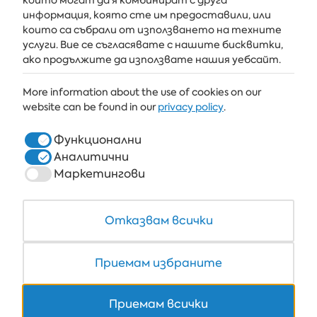
които могат да я комбинират с друга
информация, която сте им предоставили, или
които са събрали от използването на техните
услуги. Вие се съгласявате с нашите бисквитки,
АЛБЕНА
ако продължите да използвате нашия уебсайт.
ALBENA.BG
More information about the use of cookies on our
website can be found in our
privacy policy
.
ХОТЕЛИ
ЗДРАВЕ & СПА
Функционални
Аналитични
РЕСТОРАНТИ И БАРОВЕ
Маркетингови
БЯЛАТА ЛАГУНА И ФОРЕСТ БИЙЧ РИЗОРТ
COWORKING
Отказвам всички
Приемам избраните
+359 700 12 110
Приемам всички