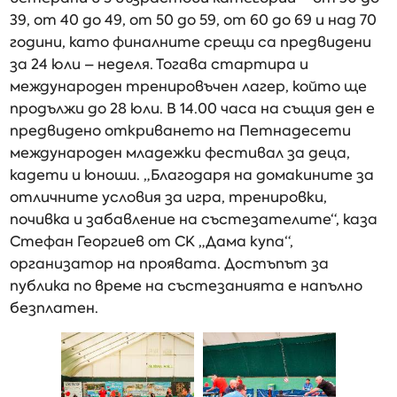
39, от 40 до 49, от 50 до 59, от 60 до 69 и над 70
години, като финалните срещи са предвидени
за 24 юли – неделя. Тогава стартира и
международен тренировъчен лагер, който ще
продължи до 28 юли. В 14.00 часа на същия ден е
предвидено откриването на Петнадесети
международен младежки фестивал за деца,
кадети и юноши. „Благодаря на домакините за
отличните условия за игра, тренировки,
почивка и забавление на състезателите“, каза
Стефан Георгиев от СК „Дама купа“,
организатор на проявата. Достъпът за
публика по време на състезанията е напълно
безплатен.