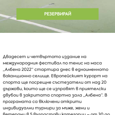
РЕЗЕРВИРАЙ
Двадесет и четвъртото издание на
международния фестивал по тенис на маса
„Албена 2022“ стартира днес в едноименното
ваканционно селище. Европейският курорт на
спорта ще посрещне състезатели от над 20
държави, които ще се изправят в приятелски
двубои в закритата спортна зала „Албена“. В
програмата са включени открити
индивидуални турнири за мъже, жени и
ветерани в 5 възрастови категории – от 30 до