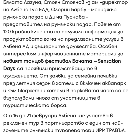
Бялата Лагуна, Стоян Стоянов -з ам.-директор
на Албена Тур ЕАД, Флорин Барбу - мениджър
румънски пазар и Дима Пуснава -
представител на румънски пазар. Повече от
120 крайни клиенти са получили информация за
продуктовата гама на предлаганите услуги в
Албена АД и дъщерните дружества. Особен
интерес към информационните материали за
новият танцов фестивал Бачата – Sensation
Days
са проявили присъстващите в
изложението. От заявки за семейни почивки
през летния сезон в хотели с включен аквапарк
и към бюджетни хотели в парковата част са се
възползвали много от участниците в
туристическата борса.
От 16 до 21 февруари Албена ще участва в
рекламен тур в партньорство с един от най-
големите румънски туроператори ИРИ ТРАВЪЛ.