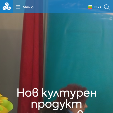
Меню
BG
Нов културен
продукт