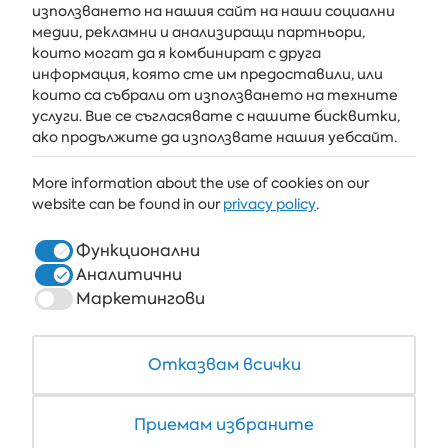
използването на нашия сайт на наши социални
медии, рекламни и анализиращи партньори,
АБОНИРАЙ СЕ
които могат да я комбинират с друга
информация, която сте им предоставили, или
които са събрали от използването на техните
услуги. Вие се съгласявате с нашите бисквитки,
АЛБЕНА
ако продължите да използвате нашия уебсайт.
ALBENA.BG
More information about the use of cookies on our
website can be found in our
privacy policy
.
ХОТЕЛИ
ЗДРАВЕ & СПА
Функционални
Аналитични
РЕСТОРАНТИ И БАРОВЕ
Маркетингови
БЯЛАТА ЛАГУНА И ФОРЕСТ БИЙЧ РИЗОРТ
COWORKING
Отказвам всички
Приемам избраните