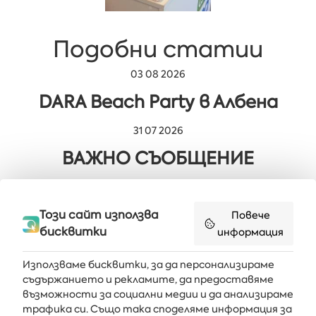
Подобни статии
03 08 2026
DARA Beach Party в Албена
31 07 2026
ВАЖНО СЪОБЩЕНИЕ
29 07 2026
Мюзикълът „Милион мечти“ в
Този сайт използва
Повече
бисквитки
информация
Албена
Използваме бисквитки, за да персонализираме
съдържанието и рекламите, да предоставяме
възможности за социални медии и да анализираме
Получавайте последните новини и оферти направо във
трафика си. Също така споделяме информация за
вашата пощенска кутия