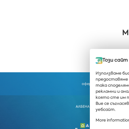
М
Този сайт
Използваме би
предоставяме 
Получавайте послед
оферти направо във ва
така споделям
рекламни и ан
която сте им п
Вие се съглас
АЛБЕНА
ALBENA.BG
ХОТ
уебсайт.
More information