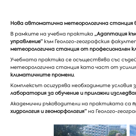
Нова автоматична метеорологична станция в
В рамките на учебна практика
„Адаптация къ
управление“
към Геолого-географския факулте
метеорологична станция от професионален к
Учебната практика се осъществява със съд
метеорологична станция като част от усилия
климатичните промени
.
Комплексът осигурява необходимите условия 
лаборатория за обучение и приложни изследва
Академични ръководители на практиката са
п
хидрология и геоморфология“
на Геолого-геогр