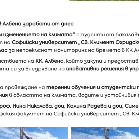
 Албена заработи от днес
м изменението на климата“
студенти от бакалав
т на
Софийски университет „Св. Климент Охридск
лас
за непрекъснат мониторинг на времето в КК А
ействието на
КК. Албена
, който закупи и предост
та си за внедряване на
иновативни решения в уп
за провеждане на
теренни обучения и студентски 
ния
в областта на климата, водите и устойчивия 
роф. Нина Николова, доц. Калина Радева и доц. Си
афския факултет на Софийски университет „Св. Кл