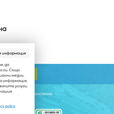
на
е информация
е, да
а си. Също
АБОНИРАЙ СЕ
иални медии,
га информация,
ехните услуги.
 нашия
ЕСТ БИЙЧ РИЗОРТ
COWORKING
acy policy
.