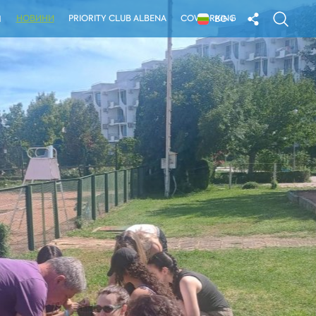
НОВИНИ
PRIORITY CLUB ALBENA
COWORKING
Я
BG