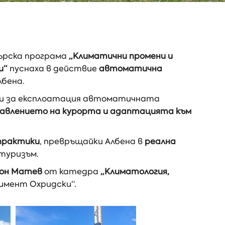
ърска програма
„Климатични промени и
и“
пуснаха в действие
автоматична
лбена.
ави за експлоатация автоматичната
равлението на курорта и адаптацията към
практики
, превръщайки Албена в
реална
туризъм.
меон Матев
от катедра
„Климатология,
имент Охридски“.