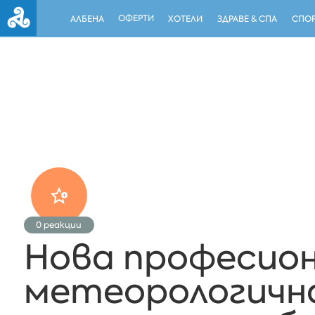
ОФЕРТИ
АЛБЕНА
ХОТЕЛИ
ЗДРАВЕ & СПА
СПОР
0
реакции
Нова професио
метеорологичн