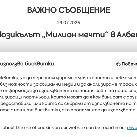
ВАЖНО СЪОБЩЕНИЕ
29 07 2026
юзикълът „Милион мечти“ в Албе
 използва бисквитки
Повеч
сквитки, за да персонализираме съдържанието и рекламит
възможности за социални медии и да анализираме трафик
ните новини и
шата пощенска
е информация за използването на нашия сайт на наши соц
кутия
ализиращи партньори, които могат да я комбинират с дру
редоставили, или които са събрали от използването на т
явате с нашите бисквитки, ако продължите да използвате
ЕЛИ
ЗДРАВЕ & СПА
РЕСТОРАНТИ И БАРОВЕ
БЯЛАТА ЛАГУНА И ФОР
 about the use of cookies on our website can be found in our
priv
+359 700 12 110