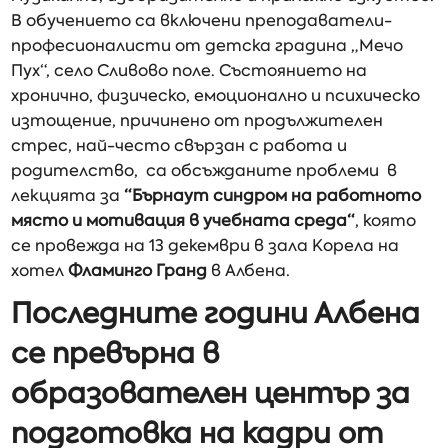
В обучението са включени преподаватели-
професионалисти от детска градина „Мечо
Пух“, село Сливово поле. Състоянието на
хронично, физическо, емоционално и психическо
изтощение, причинено от продължителен
стрес, най-често свързан с работа и
родителство, са обсъжданите проблеми в
лекцията за
“Бърнаут синдром на работното
място и мотивация в учебната среда“
, която
се провежда на 13 декември в зала Корела на
хотел
Фламинго Гранд
в Албена.
Последните години Албена
се превърна в
образователен център за
подготовка на кадри от