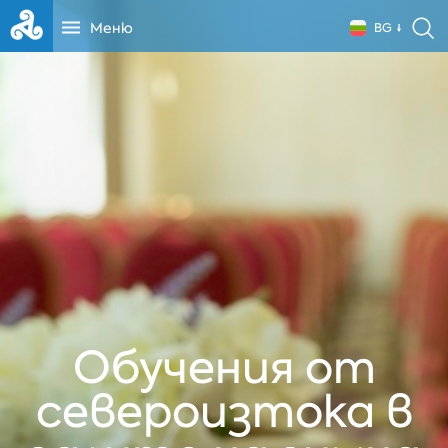
Меню
BG
Обучения от
североизтока в