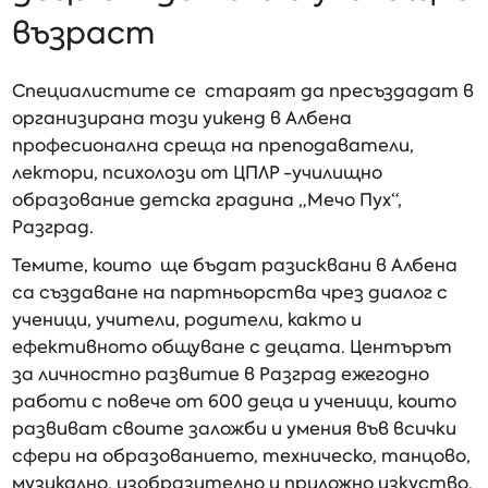
възраст
Специалистите се стараят да пресъздадат в
организирана този уикенд в Албена
професионална среща на преподаватели,
лектори, психолози от ЦПЛР -училищно
образование детска градина „Мечо Пух“,
Разград.
Темите, които ще бъдат разисквани в Албена
са създаване на партньорства чрез диалог с
ученици, учители, родители, както и
ефективното общуване с децата. Центърът
за личностно развитие в Разград ежегодно
работи с повече от 600 деца и ученици, които
развиват своите заложби и умения във всички
сфери на образованието, техническо, танцово,
музикално, изобразително и приложно изкуство.