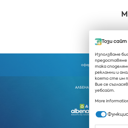
М
Този сайт
Използваме би
предоставяме 
Получавайте послед
оферти направо във ва
така споделям
рекламни и ан
която сте им п
Вие се съглас
АЛБЕНА
ALBENA.BG
ХОТ
уебсайт.
More information
Функцио