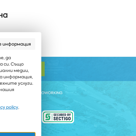
на
е информация
е, да
а си. Също
АБОНИРАЙ СЕ
иални медии,
га информация,
ехните услуги.
 нашия
ЕСТ БИЙЧ РИЗОРТ
COWORKING
acy policy
.
 НА ЕДИН ТЕЛ. ИМПУЛС