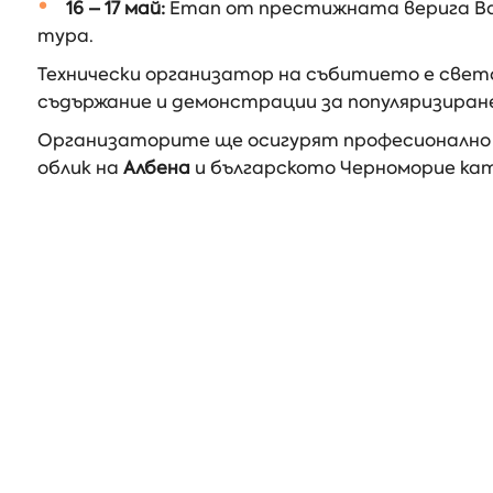
16 – 17 май:
Етап от престижната верига Bal
тура.
Технически организатор на събитието е све
съдържание и демонстрации за популяризиран
Организаторите ще осигурят професионално з
облик на
Албена
и българското Черноморие кат