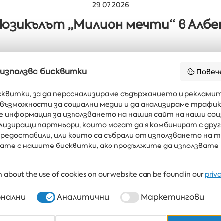
29 07 2026
юзикълът „Милион мечти“ в Албе
 използва бисквитки
Повеч
сквитки, за да персонализираме съдържанието и рекламит
възможности за социални медии и да анализираме трафик
ните новини и
шата пощенска
е информация за използването на нашия сайт на наши соц
кутия
ализиращи партньори, които могат да я комбинират с дру
редоставили, или които са събрали от използването на т
явате с нашите бисквитки, ако продължите да използвате
ЕЛИ
ЗДРАВЕ & СПА
РЕСТОРАНТИ И БАРОВЕ
БЯЛАТА ЛАГУНА И ФОР
 about the use of cookies on our website can be found in our
priv
+359 700 12 110
8:30-17:00 Пон-Пет
нални
Аналитични
Маркетингови
НА ЦЕНАТА