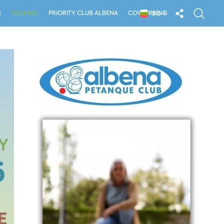
НОВИНИ
PRIORITY CLUB ALBENA
COWORKING
Я
BG