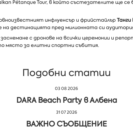
kan Pétanque Tour, в който състезателите ще се
товноизвестният инфлуенсър и фрийстайлър
Танги
е на дестинацията пред милионната си аудитория
аснемане с дронове на всички церемонии и репор
о място за елитни спортни събития.
Подобни статии
03 08 2026
DARA Beach Party в Албена
31 07 2026
ВАЖНО СЪОБЩЕНИЕ