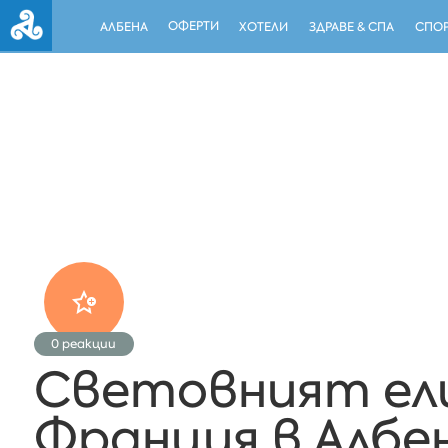
ОФЕРТИ
АЛБЕНА
ХОТЕЛИ
ЗДРАВЕ & СПА
СПОР
0
реакции
Световният ел
Франция в Албе