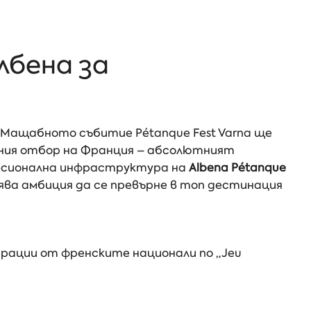
лбена за
. Мащабното събитие Pétanque Fest Varna ще
лния отбор на Франция – абсолютният
фесионална инфраструктура на
Albena Pétanque
вява амбиция да се превърне в топ дестинация
рации от френските национали по „Jeu