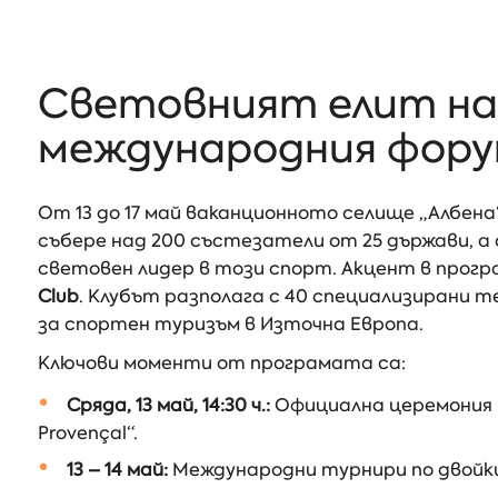
Световният елит на 
международния форум
От 13 до 17 май ваканционното селище „Албен
събере над 200 състезатели от 25 държави, 
световен лидер в този спорт. Акцент в про
Club
. Клубът разполага с 40 специализирани т
за спортен туризъм в Източна Европа.
Ключови моменти от програмата са:
Сряда, 13 май, 14:30 ч.:
Официална церемония 
Provençal“.
13 – 14 май:
Международни турнири по двойки