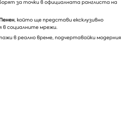
 борят за точки в официалната ранглиста на
 Пенен
, който ще представи ексклузивно
 в социалните мрежи.
тажи в реално време, подчертавайки модерния