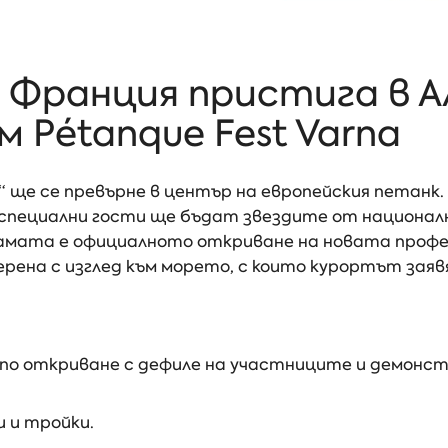
Франция пристига в А
 Pétanque Fest Varna
а“ ще се превърне в център на европейския петанк
а специални гости ще бъдат звездите от национа
грамата е официалното откриване на новата про
ерена с изглед към морето, с които курортът зая
по откриване с дефиле на участниците и демонст
 и тройки.