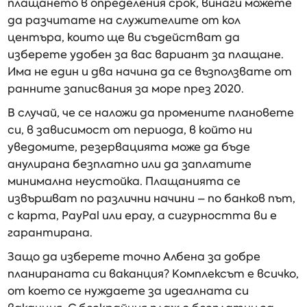
плащането в определения срок, винаги можете
да разчитате на служителите от кол
центъра, които ще ви съдействат да
изберете удобен за вас вариант за плащане.
Има не един и два начина да се възползвате от
ранните записвания за море през 2020.
В случай, че се наложи да промените плановете
си, в зависимост от периода, в който ни
уведомите, резервацията може да бъде
анулирана безплатно или да заплатите
минимална неустойка. Плащанията се
извършват по различни начини – по банков път,
с карта, PayPal или epay, а сигурността ви е
гарантирана.
Защо да изберете точно Албена за добре
планираната си ваканция? Комплексът е всичко,
от което се нуждаете за идеалната си