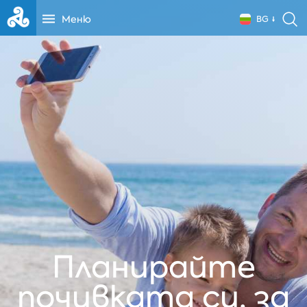
Меню
BG
Планирайте
почивката си, за