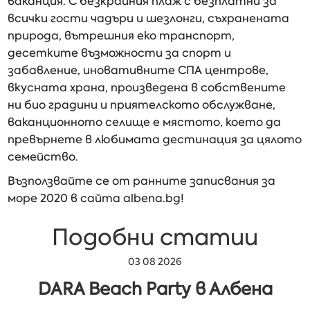
ваканция. С безкрайния плаж с безплатни за
всички гости чадъри и шезлонги, съхранената
природа, вътрешния еко транспорт,
десетките възможности за спорт и
забавление, иновативните СПА центрове,
вкусната храна, произведена в собствените
ни био градини и приятелското обслужване,
ваканционното селище е мястото, което да
превърнете в любимата дестинация за цялото
семейство.
Възползвайте се от ранните записвания за
море 2020 в сайта albena.bg!
Подобни статии
03 08 2026
DARA Beach Party в Албена