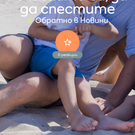
да спестите
Обратно в Новини
0
реакции