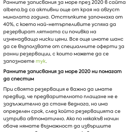
Ранните записвания за море през 2020 в сайта
albena.bg са активни още от края на август
миналата година. Отстъпките започнаха от
40%, с което най-нетърпеливите успяха да
резервират лятната си почивка на
изненадващо ниски цени. Все още имате шанс
да се възползвате от специалните оферти за
ранни резервации, с които можете да се
запознаете
тук
.
Ранните записвания за море 2020 ни помагат
да спестим
При своята резервация е важно да имате
предвид, че предварителното плащане не е
задължително да стане веднага, но има
определен срок, след който резервацията се
изтрива автоматично. Ако по някакъв начин
обаче нямате възможност да извършите