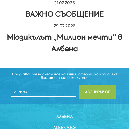
31 07 2026
ВАЖНО СЪОБЩЕНИЕ
29 07 2026
Мюзикълът „Милион мечти“ в
Албена
Получавайте последните новини и оферти направо във
вашата пощенска кутия
АБОНИРАЙ СЕ
АЛБЕНА
ALBENA.BG