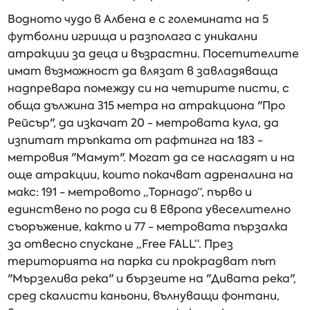
Водното чудо в Албена е с големината на 5
футболни игрища и разполага с уникални
атракции за деца и възрастни. Посетителите
имат възможност да влязат в завладяваща
надпревара помежду си на четирите писти, с
обща дължина 315 метра на атракциона "Про
Рейсър", да изкачат 20 - метровата кула, да
изпитат тръпката от рафтинга на 183 -
метровия "Мамут". Могат да се насладят и на
още атракции, които покачват адреналина на
макс: 191 - метровото „Торнадо“, първо и
единствено по рода си в Европа увеселително
съоръжение, както и 77 - метровата пързалка
за отвесно спускане „Free FALL“. През
територията на парка си прокрадват път
"Мързелива река" и бързеите на "Дивата река",
сред скалисти каньони, вълнуващи фонтани,