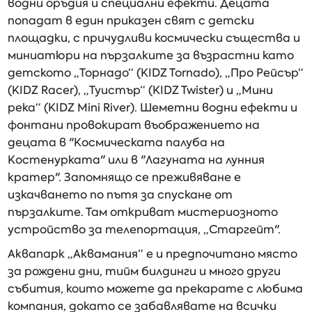
водни оръдия и специални ефекти. Децата
попадат в един приказен свят с детски
площадки, с причудливи космически същества и
миниатюри на пързалките за възрастни като
детското „Торнадо“ (KIDZ Tornado), „Про Рейсър“
(KIDZ Racer), „Туистър“ (KIDZ Twister) и „Мини
река“ (KIDZ Mini River). Шеметни водни ефекти и
фонтани провокират въображението на
децата в "Космическата палуба на
Костенурката" или в "Лагуната на лунния
кратер". Запомнящо се преживяване е
изкачването по пътя за спускане от
пързалките. Там откриват мистериозното
устройство за телепортация, „Старгейт".
Аквапарк „Аквамания“ е и предпочитано място
за рождени дни, тийм билдинги и много други
събития, които можете да прекарате с любима
компания, докато се забавлявате на всички