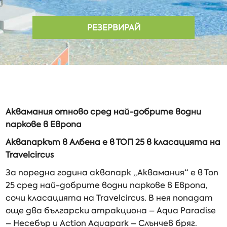
РЕЗЕРВИРАЙ
Аквамания отново сред най-добрите водни
паркове в Европа
Аквапаркът в Албена е в ТОП 25 в класацията на
Travelcircus
За поредна година аквапарк „Аквамания“ е в Топ
25 сред най-добрите водни паркове в Европа,
сочи класацията на Travelcircus. В нея попадат
още два български атракциона – Aqua Paradise
– Несебър и Action Aquapark – Слънчев бряг.