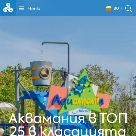
Меню
BG
Аквамания в ТОП
25 в класацията