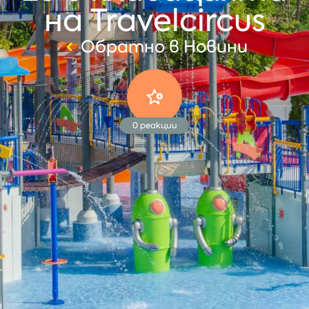
на Travelcircus
Обратно в Новини
0
реакции