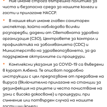
Ние имаме строга вътрешна политика за
чиста и безопасна среда за нашите колеги и
гости и прилагаме HACCP.
В нашия екип имаме главен санитарен
инспектор, който наблюдава всички
разпоредби, дадени от Световната здравна
организация (СЗО), Центровете за контрол и
профилактика на заболяванията (CDC) и
Министерство на здравеопазването, за да
поддържаме актуалните си процедури.
Комплексни указания за COVID-19 са въведени
в курорт Албена. Те описват подробно
инструкции с цел предпазване от предаване на
вируса (включително прилагане на станции за
дезинфекция на ръцете и често почистване на
зони с високо докосване) и процедури, при
съмнение или потвърден случай на нашите
гости или колеги.