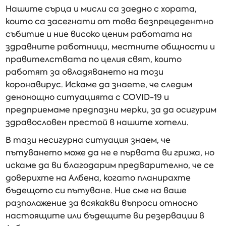
Нашите сърца и мисли са заедно с хората,
които са засегнати от това безпрецедентно
събитие и ние високо ценим работата на
здравните работници, местните общности и
правителствата по целия свят, които
работят за овладяването на този
коронавирус. Искаме да знаете, че следим
денонощно ситуацията с COVID-19 и
предприемаме предпазни мерки, за да осигурим
здравословен престой в нашите хотели.
В тази несигурна ситуация знаем, че
пътуването може да не е първата ви грижа, но
искаме да ви благодарим предварително, че се
доверихте на Албена, когато планирахте
бъдещото си пътуване. Ние сме на ваше
разположение за всякакви въпроси относно
настоящите или бъдещите ви резервации в