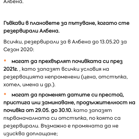
Албена.
Гъвкави в плановете за пътуване, когато сте
резервирали Албена.
Всички, резервирали за в Албена до 13.05.20 за
Сезон 2020:
могат да прехвърлят почивката си през
2021г.
, като запазят всички условия на
резервацията непроменени (цена, отстъпка,
хотел, имена и др.).
могат да променят датите си престой,
пристига или заминаване, продължителност на
почивка от 29.05. до 30.10.
като запазят
първоначалната си отстъпка, по която са
резервирали. Възможно е промяната да не
изисква доплащане;