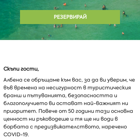
РЕЗЕРВИРАЙ
Скъпи гости,
Албена се обръщаме към вас, за да ви уверим, че
във времена на несигурност в туристическия
бранш и пътуванията, безопасността и
благополучието ви остават най-важният ни
приоритет. Повече от 50 години тази основна
ценност ни ръководеше и тя ще ни води в
борбата с предизвикателството, наречено
COVID-19.