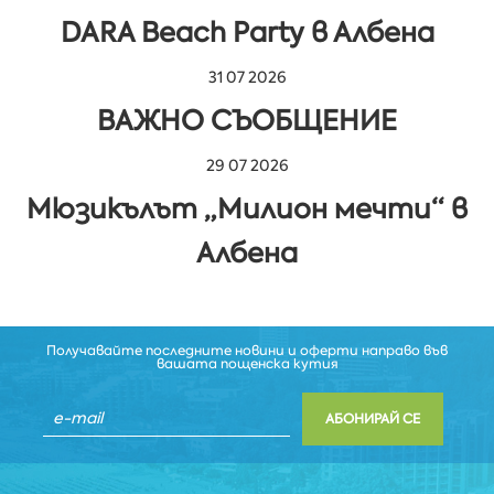
DARA Beach Party в Албена
31 07 2026
ВАЖНО СЪОБЩЕНИЕ
29 07 2026
Мюзикълът „Милион мечти“ в
Албена
Получавайте последните новини и оферти направо във
вашата пощенска кутия
АБОНИРАЙ СЕ