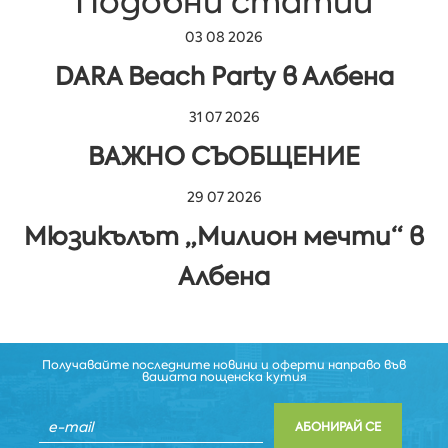
Подобни статии
03 08 2026
DARA Beach Party в Албена
31 07 2026
ВАЖНО СЪОБЩЕНИЕ
29 07 2026
Мюзикълът „Милион мечти“ в
Албена
Получавайте последните новини и оферти направо във
вашата пощенска кутия
АБОНИРАЙ СЕ