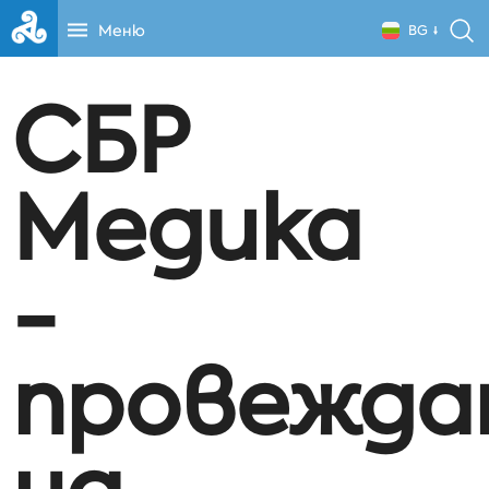
Меню
BG
СБР
Медика
-
провежда