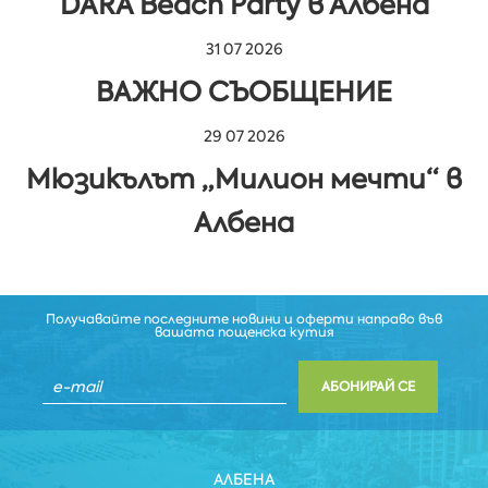
DARA Beach Party в Албена
31 07 2026
ВАЖНО СЪОБЩЕНИЕ
29 07 2026
Мюзикълът „Милион мечти“ в
Албена
Получавайте последните новини и оферти направо във
вашата пощенска кутия
АБОНИРАЙ СЕ
АЛБЕНА