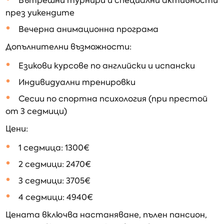
Вътрешни турнири и специални активности
през уикендите
Вечерна анимационна програма
Допълнителни възможности:
Езикови курсове по английски и испански
Индивидуални тренировки
Сесии по спортна психология (при престой
от 3 седмици)
Цени:
1 седмица: 1300€
2 седмици: 2470€
3 седмици: 3705€
4 седмици: 4940€
Цената включва настаняване, пълен пансион,