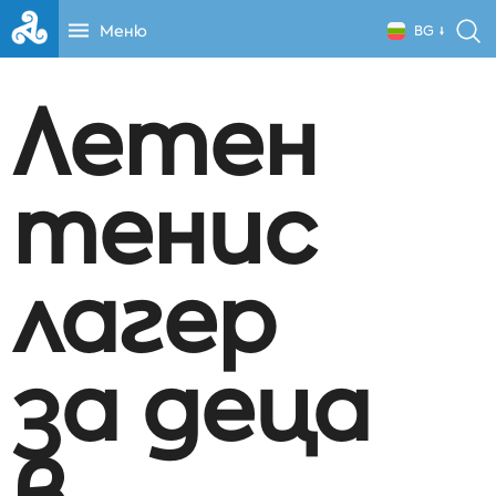
Меню
BG
Летен
тенис
лагер
за деца