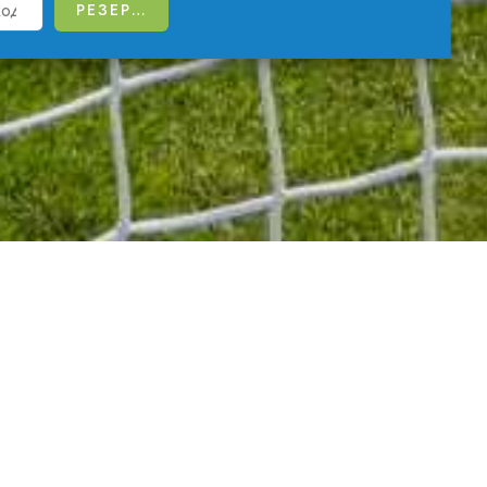
ков определи условията за провеждането на
носител на титлата Европейски курорт на
ие в който вземат отборите на България,
 тях, като спортисти, е от голяма важност да