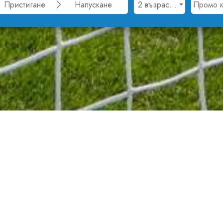
са отлични
р по футбол за младежи до 16 години Йордан Пет
че от отлични. Той е във ваканционното селище, 
турнир от програмата за развитие на УЕФА, участ
 тима са изключително доволни от престоя си. За