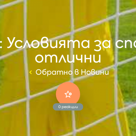
 Условията за сп
отлични
Обратно в Новини
0
реакции