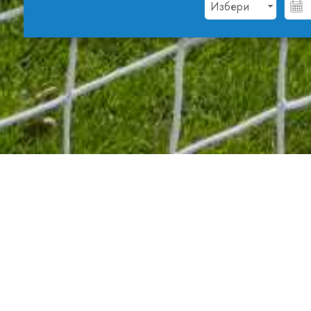
Йордан Петков: Условията за спорт в Албена 
Селекционерът на българския национален отбо
спортни турнири и лагери в Албена като пове
спорта, за започналия приятелски футболен 
Андора, Румъния и Молдова. „Всички момчета в