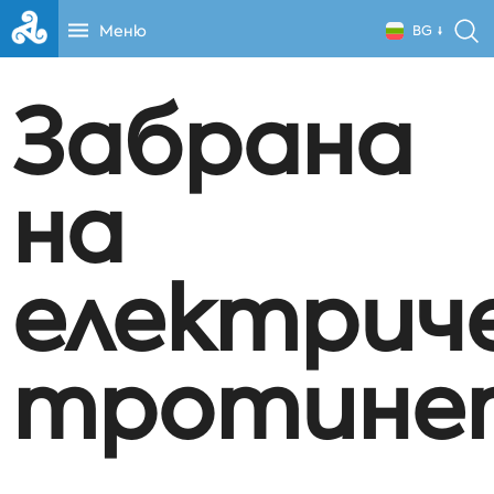
Меню
BG
Забрана
на
електрич
тротине