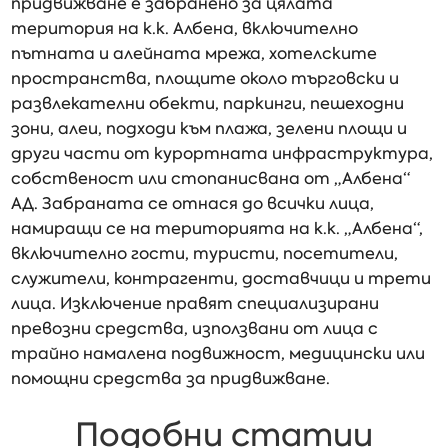
придвижване е забранено за цялата
територия на к.к. Албена, включително
пътната и алейната мрежа, хотелските
пространства, площите около търговски и
развлекателни обекти, паркинги, пешеходни
зони, алеи, подходи към плажа, зелени площи и
други части от курортната инфраструктура,
собственост или стопанисвана от „Албена“
АД. Забраната се отнася до всички лица,
намиращи се на територията на к.к. „Албена“,
включително гости, туристи, посетители,
служители, контрагенти, доставчици и трети
лица. Изключение правят специализирани
превозни средства, използвани от лица с
трайно намалена подвижност, медицински или
помощни средства за придвижване.
Подобни статии