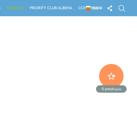
НОВИНИ
PRIORITY CLUB ALBENA
COWORKING
Я
BG
0
реакции