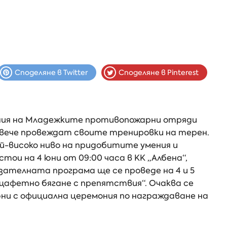
Споделяне в Twitter
Споделяне в Pinterest
ания на Младежките противопожарни отряди
 вече провеждат своите тренировки на терен.
-високо ниво на придобитите умения и
и на 4 юни от 09:00 часа в КК „Албена“,
зателната програма ще се проведе на 4 и 5
щафетно бягане с препятствия“. Очаква се
ни с официална церемония по награждаване на