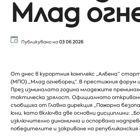
Млад огн
Публикувано на
03 06 2026
От днес в курортния комплекс „Албена“ стар
(МПО) „Млад огнеборец“. В престижния форум
През изминалата година младежите преминаха
тактическа зрялост. Официалното откриване н
съобщиха от Главна дирекция „Пожарна безопа
юни, като включва две основни дисциплини: „
изключително динамична и оспорвана надпрев
победителите и закриване на републиканския