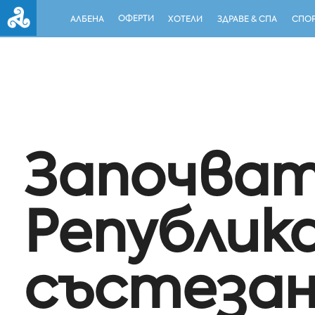
ОФЕРТИ
АЛБЕНА
ХОТЕЛИ
ЗДРАВЕ & СПА
СПОР
Започват
Републик
състезан