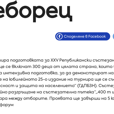
еборец
Споделяне в Facebook
тира подготовката за XXV Републикански състез
 ще се включат 300 деца от цялата страна, които
 интензивна подготовка, за да демонстрират най
а юбилейното 25-о издание на турнира ще се състо
сност и защита на населението“ (ГДПБЗН). Състе
Бойно разгръщане на състезателна пътека“„400 m 
ара между отборите. Проявата ще завърши на 5 ю
 форум