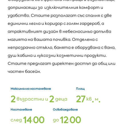
допринасящи за изключителния комфорт и
удобство. Стаите разполагат със спалня с две
единични легла и коридор с голям гардероб, а
атрактивният дизайн в небесносиньо допълва
магията на вашата почивка. Отделена с
непрозрачно стъкло, банята е оборудвана с вана,
душ кабина и луксозни козметични продукти.
Стаите предлагат директен достъп до общ или
частен басейн.
Максимално настаняване
Площ
2
2
2
7
.
.
възрастни и
деца
кв
м
Настаняване
Освобождаване
1
4
0
0
1
2
0
0
след
:
до
: