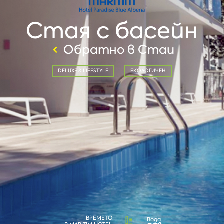
Стая с басейн
Обратно в Стаи
DELUXE & LIFESTYLE
ЕКОЛОГИЧЕН
ВРЕМЕТО
Вода