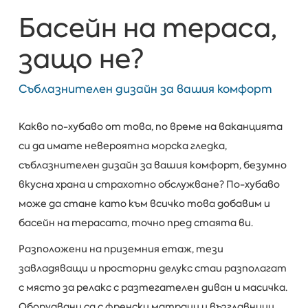
Басейн на тераса,
защо не?
Съблазнителен дизайн за вашия комфорт
Какво по-хубаво от това, по време на ваканцията
си да имате невероятна морска гледка,
съблазнителен дизайн за вашия комфорт, безумно
вкусна храна и страхотно обслужване? По-хубаво
може да стане като към всичко това добавим и
басейн на терасата, точно пред стаята ви.
Разположени на приземния етаж, тези
завладяващи и просторни делукс стаи разполагат
с място за релакс с разтегателен диван и масичка.
Оборудвани са с френски матраци и възглавници,