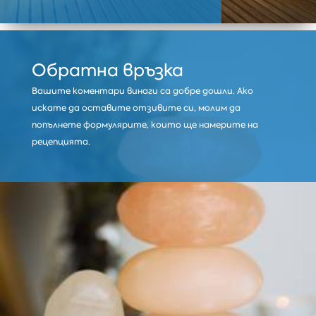
Обратна връзка
Вашите коментари винаги са добре дошли. Ако
искате да оставите отзивите си, молим да
попълнете формулярите, които ще намерите на
рецепцията.