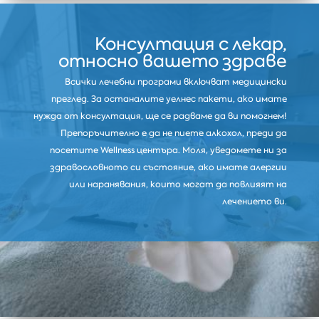
Консултация с лекар,
относно вашето здраве
Всички лечебни програми включват медицински
преглед. За останалите уелнес пакети, ако имате
нужда от консултация, ще се радваме да ви помогнем!
Препоръчително е да не пиете алкохол, преди да
посетите Wellness центъра. Моля, уведомете ни за
здравословното си състояние, ако имате алергии
или наранявания, които могат да повлияят на
лечението ви.