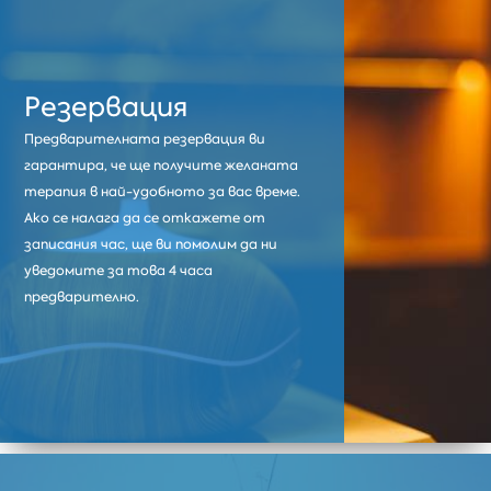
Резервация
Предварителната резервация ви
гарантира, че ще получите желаната
терапия в най-удобното за вас време.
Ако се налага да се откажете от
записания час, ще ви помолим да ни
уведомите за това 4 часа
предварително.