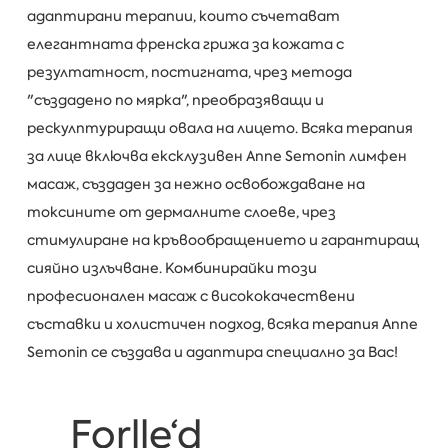
адаптирани терапии, които съчетават
елегантната френска грижа за кожата с
резултатност, постигната, чрез метода
"създадено по мярка", преобразяващи и
рескулптуриращи овала на лицето. Всяка терапия
за лице включва ексклузивен Anne Semonin лимфен
масаж, създаден за нежно освобождаване на
токсините от дермалните слоеве, чрез
стимулиране на кръвообращението и гарантиращ
сияйно излъчване. Комбинирайки този
професионален масаж с висококачествени
съставки и холистичен подход, всяка терапия Anne
Semonin се създава и адаптира специално за Вас!
Forlle‘d