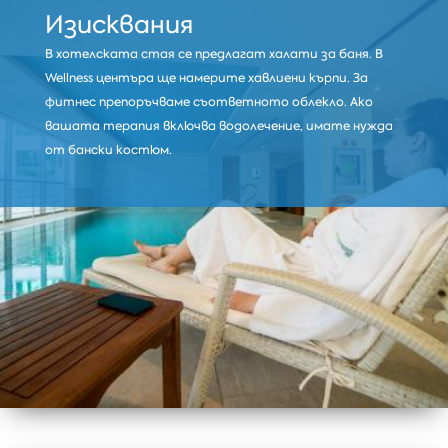
Изисквания
В хотелската стая се предлагат халати за баня. В
Wellness центъра ще намерите хавлиени кърпи. За
фитнес препоръчваме съответното облекло. Ако
вашата терапия включва водолечение, имате нужда
от бански костюм.