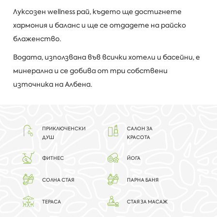
Луксозен wellness рай, където ще достигнете
хармония и баланс и ще се отдадете на райско
блаженство.
Водата, използвана във всички хотели и басейни, е
минерална и се добива от три собствени
източника на Албена.
ПРИКЛЮЧЕНСКИ
САЛОН ЗА
ДУШ
КРАСОТА
ФИТНЕС
ЙОГА
СОЛНА СТАЯ
ПАРНА БАНЯ
ТЕРАСА
СТАЯ ЗА МАСАЖ