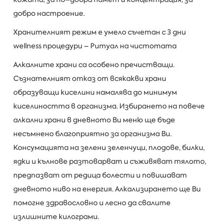
добро настроение.
Хранителният режим е умело съчетан с 3 дни
wellness процедури – Ритуал на чистотата
Алкалните храни са особено пречистващи.
Съзнателният отказ от всякакви храни
образуващи киселини намалява до минимум
киселиността в организма. Избирането на повече
алкални храни в дневното Ви меню ще бъде
несъмнено благоприятно за организма Ви.
Консумацията на зелени зеленчуци, плодове, билки,
ядки и кълнове разтоварват и съживяват тялото,
предпазват от редица болести и повишават
дневното ниво на енергия. Алкализирането ще Ви
помогне здравословно и лесно да свалите
излишните килограми.