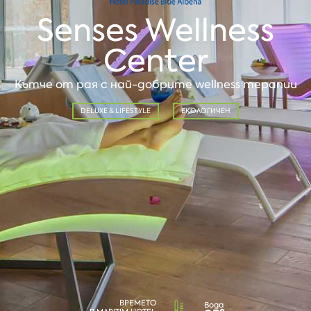
Senses Wellness
Center
Кътче от рая с най-добрите wellness терапии
DELUXE & LIFESTYLE
ЕКОЛОГИЧЕН
ВРЕМЕТО
Вода