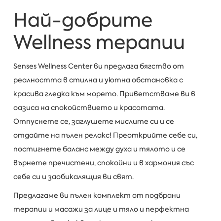
Най-добрите
Wellness терапии
Senses Wellness
Center ви предлага бягство от
реалността в стилна и уютна обстановка с
красива гледка към морето. Приветстваме ви в
oазиса на спокойствието и красотата.
Отпуснете се, заглушете мислите си и се
отдайте на пълен релакс! Преоткрийте себе си,
постигнете баланс между духa и тялото и се
върнете пречистени, спокойни и в хармония със
себе си и заобикалящия ви свят.
Предлагаме ви пълен комплект от подбрани
терапии и масажи за лице и тяло и перфектна