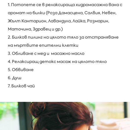
1. Потопете се в релаксираща хидромасажна вана с
аромат на билки (Роза Дамасцена, Салвия, Невен,
Жълт Кантарион, Лавандула, Лайкa, Розмарин,
Маточина, Здравец и др.)
2. Билков пилинг на цялото тяло за отстраняване
на мъртвите епителни клетки
3. Обливане с мед и масажно масло
4. Релаксиращ детокс масаж на цялото тяло
5. Обвиване
6. Душ
7. Билков чай