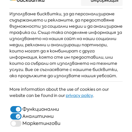
бисквитки
информация
Използваме бисквитки, за да персонализираме
съдържанието и рекламите, да предоставяме
възможности за социални медии и да анализираме
Получавайте последните новини и оферти направо във
трафика си. Също така споделяме информация за
вашата пощенска кутия
използването на нашия сайт на наши социални
медии, рекламни и анализиращи партньори,
АБОНИРАЙ СЕ
които могат да я комбинират с друга
информация, която сте им предоставили, или
които са събрали от използването на техните
услуги. Вие се съгласявате с нашите бисквитки,
АЛБЕНА
ако продължите да използвате нашия уебсайт.
ALBENA.BG
More information about the use of cookies on our
website can be found in our
privacy policy
.
ХОТЕЛИ
ЗДРАВЕ & СПА
Функционални
Аналитични
РЕСТОРАНТИ И БАРОВЕ
Маркетингови
БЯЛАТА ЛАГУНА И ФОРЕСТ БИЙЧ РИЗОРТ