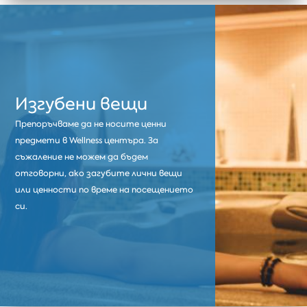
Изгубени вещи
Препоръчваме да не носите ценни
предмети в Wellness центъра. За
съжаление не можем да бъдем
отговорни, ако загубите лични вещи
или ценности по време на посещението
си.