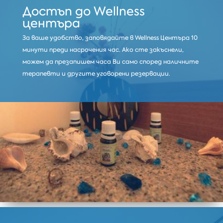
Достъп до Wellness
центъра
За ваше удобство, заповядайте в Wellness Центъра 10
минути преди насрочения час. Ако сте закъснели,
можем да презапишем часа Ви само според наличните
терапевти и другите уговорени резервации.