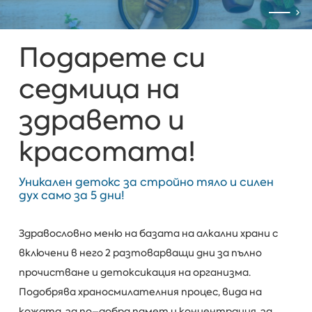
Подарете си
седмица на
здравето и
красотата!
Уникален детокс за стройно тяло и силен
дух само за 5 дни!
Здравословно меню на базата на алкални храни с
включени в него 2 разтоварващи дни за пълно
прочистване и детоксикация на организма.
Подобрява храносмилателния процес, вида на
кожата, за по–добра памет и концентрация, за