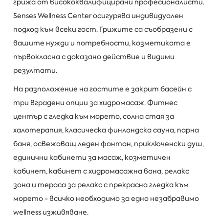
грижа от висококвалифицирани професионалисти.
Senses Wellness Center осигурява индивидуален
подход към всеки гост. Грижите са съобразени с
вашите нужди и потребности, козметиката е
първокласна с доказано действие и видими
резултати.
На разположение на гостите е закрит басейн с
три вградени опции за хидромасаж. Фитнес
център с гледка към морето, солна стая за
халотерапия, класическа финландска сауна, парна
баня, освежаващ леден фонтан, приключенски душ,
единични кабинети за масаж, козметичен
кабинет, кабинет с хидромасажна вана, релакс
зона и тераса за релакс с прекрасна гледка към
морето - всичко необходимо за едно незабравимо
wellness изживяване.