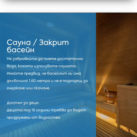
Сауна / Закрит
басейн
Не забравяйте да пиете достатъчно
вода, когато използвате сауната.
Имайте предвид, че басейнът ни има
дълбочина 1,60 метра и не е подходящ за
гмуркане или скачане.
Достъп за деца:
Децата под 16 години трябва да бъдат
придружени от възрастен.