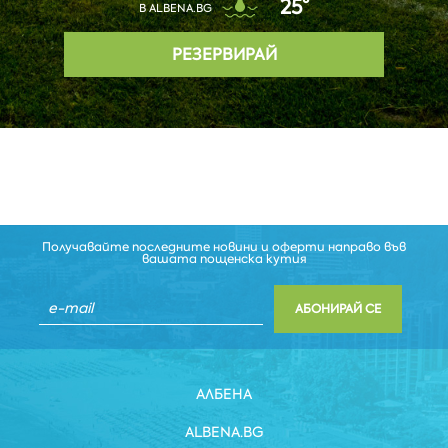
25°
В ALBENA.BG
РЕЗЕРВИРАЙ
Получавайте последните новини и оферти направо във
вашата пощенска кутия
АБОНИРАЙ СЕ
АЛБЕНА
ALBENA.BG