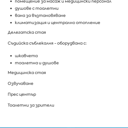
помещение за масаж и медицински персонал
душове с тоалетни
вана за възтановяване
климатизация и централно отопление
Делегатска стая
Съдийска съблекалня - оборудвана с:
шкавчета
тоалетна и душове
Медицинска стая
Озвучаване
Прес център
Тоалетни за зрители