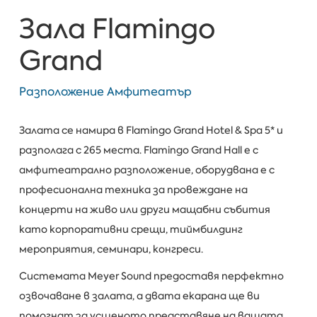
Зала Flamingo
Grand
Разположение Амфитеатър
Залата се намира в Flamingo Grand Hotel & Spa 5* и
разполага с 265 места. Flamingo Grand Hall е с
амфитеатрално разположение, оборудвана е с
професионална техника за провеждане на
концерти на живо или други мащабни събития
като корпоративни срещи, тиймбилдинг
мероприятия, семинари, конгреси.
Системата Meyer Sound предоставя перфектно
озвочаване в залата, а двата екарана ще ви
помогнат за усшеното представяне на вашата