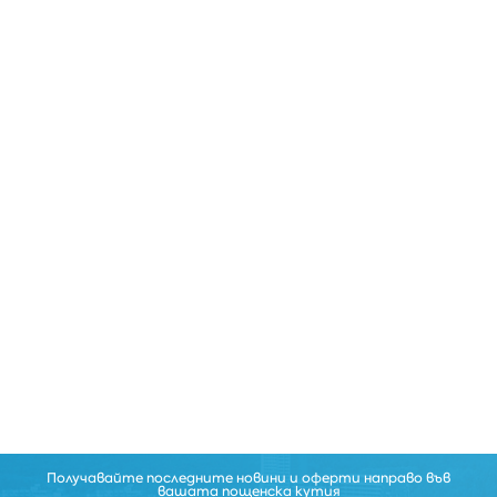
Получавайте последните новини и оферти направо във
вашата пощенска кутия