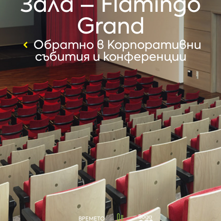
Залa – Flamingo
Grand
Обратно в Корпоративни
събития и конференции
Вода
ВРЕМЕТО