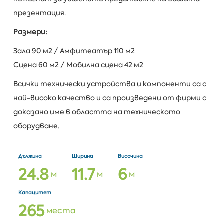
презентация.
Размери
:
Зала 90 м2 / Амфитеатър 110 м2
Сцена 60 м2 / Мобилна сцена 42 м2
Всички технически устройства и компоненти са с
най-високо качество и са произведени от фирми с
доказано име в областта на техническото
оборудване.
Дължина
Ширина
Височина
2
4
.
8
1
1
.
7
6
м
м
м
Капацитет
2
6
5
места