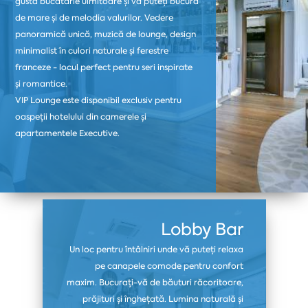
gusta bucătărie uimitoare și vă puteți bucura
de mare și de melodia valurilor. Vedere
panoramică unică, muzică de lounge, design
minimalist în culori naturale și ferestre
franceze - locul perfect pentru seri inspirate
și romantice.
VIP Lounge este disponibil exclusiv pentru
oaspeții hotelului din camerele și
apartamentele Executive.
Lobby Bar
Un loc pentru întâlniri unde vă puteți relaxa
pe canapele comode pentru confort
maxim. Bucurați-vă de băuturi răcoritoare,
prăjituri și înghețată. Lumina naturală și