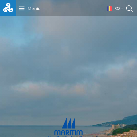
Meniu
RO