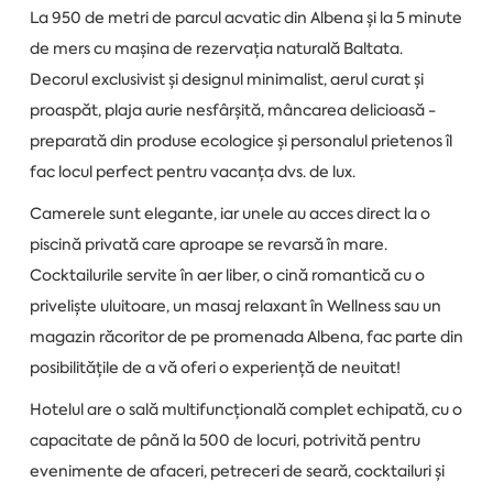
La 950 de metri de parcul acvatic din Albena și la 5 minute
de mers cu mașina de rezervația naturală Baltata.
Decorul exclusivist și designul minimalist, aerul curat și
proaspăt, plaja aurie nesfârșită, mâncarea delicioasă -
preparată din produse ecologice și personalul prietenos îl
fac locul perfect pentru vacanța dvs. de lux.
Camerele sunt elegante, iar unele au acces direct la o
piscină privată care aproape se revarsă în mare.
Cocktailurile servite în aer liber, o cină romantică cu o
priveliște uluitoare, un masaj relaxant în Wellness sau un
magazin răcoritor de pe promenada Albena, fac parte din
posibilitățile de a vă oferi o experiență de neuitat!
Hotelul are o sală multifuncțională complet echipată, cu o
capacitate de până la 500 de locuri, potrivită pentru
evenimente de afaceri, petreceri de seară, cocktailuri și