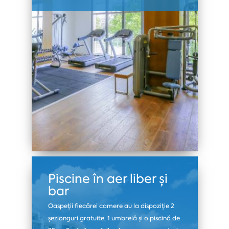
Piscine în aer liber și
bar
Oaspeții fiecărei camere au la dispoziție 2
șezlonguri gratuite, 1 umbrelă și o piscină de