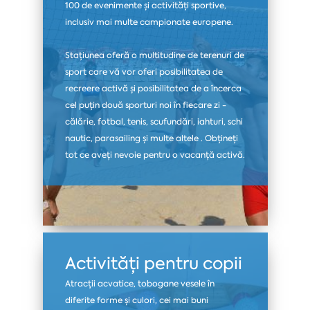
100 de evenimente și activități sportive,
inclusiv mai multe campionate europene.
Stațiunea oferă o multitudine de terenuri de
sport care vă vor oferi posibilitatea de
recreere activă și posibilitatea de a încerca
cel puțin două sporturi noi în fiecare zi -
călărie, fotbal, tenis, scufundări, iahturi, schi
nautic, parasailing și multe altele . Obțineți
tot ce aveți nevoie pentru o vacanță activă.
Activități pentru copii
Atracții acvatice, tobogane vesele în
diferite forme și culori, cei mai buni