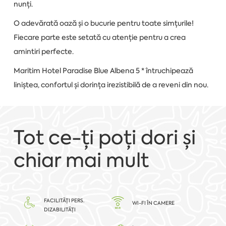
nunți.
O adevărată oază și o bucurie pentru toate simțurile!
Fiecare parte este setată cu atenție pentru a crea
amintiri perfecte.
Maritim Hotel Paradise Blue Albena 5 * întruchipează
liniștea, confortul și dorința irezistibilă de a reveni din nou.
Tot ce-ți poți dori și
chiar mai mult
FACILITĂȚI PERS.
WI-FI ÎN CAMERE
DIZABILITĂȚI