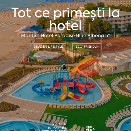
Tot ce primești la
hotel
Maritim Hotel Paradise Blue Albena 5*
DELUXE & LIFESTYLE
ECO-FRIENDLY
VREMEA
Apa
ÎN MARITIM