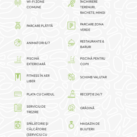
WI-FI ZONE
ÎNCHIRIERE
COMUNE
TERENURI,
RACHETE, MINGI
PARCARE ZONA
PARCARE PLĂTITĂ
VERDE
RESTAURANTE &
ANIMATORI 6/7
BARURI
PISCINĂ
PISCINĂ PENTRU
EXTERIOARĂ
COPII
FITNESS ÎN AER
SCHIMB VALUTAR
LIBER
PLATA CU CARDUL
RECEPȚIE 24/7
SERVICIU DE
GRĂDINĂ
TREZIRE
SPĂLĂTORIE ȘI
MAGAZIN DE
CĂLCĂTORIE
BIJUTERII
(SERVICIU CU