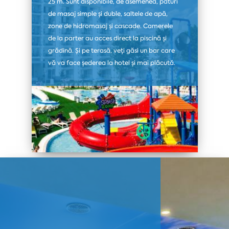
25 m. Sunt disponibile, de asemenea, paturi
de masaj simple și duble, saltele de apă,
zone de hidromasaj și cascade. Camerele
de la parter au acces direct la piscină și
grădină. Și pe terasă, veți găsi un bar care
vă va face șederea la hotel și mai plăcută.