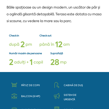
Băile spațioase au un design modern, un uscător de păr și
o oglindă glisantă detașabilă. Terasa este dotata cu masa
si scaune, cu vedere la mare sau la parc.
Check in
Check out
2
1
2
după
pm
până în
am
Număr maxim de persoane
Suprafață
2
1
2
8
adulți +
copil
mp
PĂTUȚ DE COPII
CABINĂ DE DUȘ
SISTEM DE
BALCON (6 MP)
URGENȚĂ