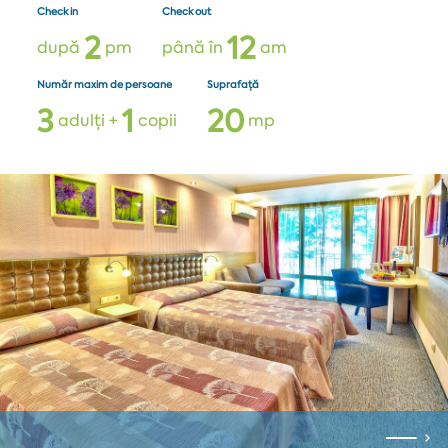
Check in
Check out
2
1
2
după
pm
până în
am
Număr maxim de persoane
Suprafață
3
1
2
0
adulți +
copii
mp