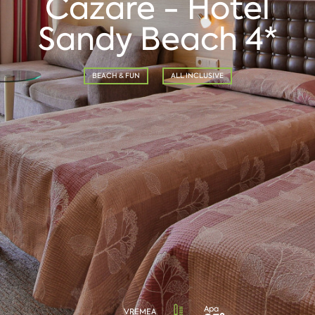
Cazare - Hotel
Sandy Beach 4*
BEACH & FUN
ALL INCLUSIVE
Apa
VREMEA