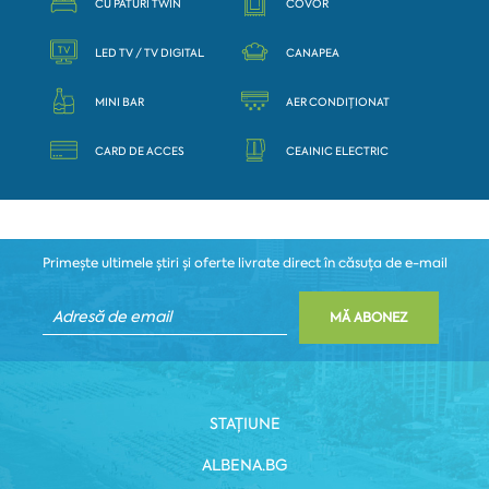
CU PATURI TWIN
COVOR
LED TV / TV DIGITAL
CANAPEA
MINI BAR
AER CONDIȚIONAT
CARD DE ACCES
CEAINIC ELECTRIC
Primește ultimele știri și oferte livrate direct în căsuța de e-mail
MĂ ABONEZ
STAȚIUNE
ALBENA.BG