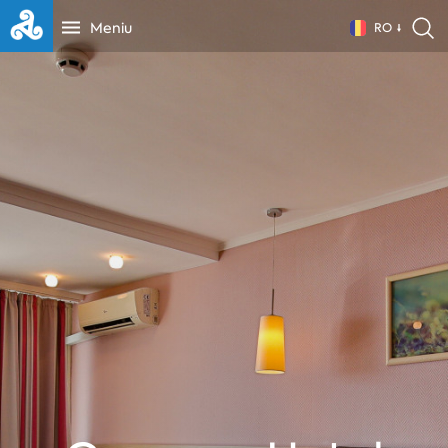
Meniu
RO