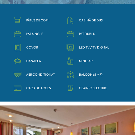
PĂTUȚ DE COPII
CABINĂ DE DUȘ
PAT SINGLE
PAT DUBLU
COVOR
LED TV / TV DIGITAL
CANAPEA
MINI BAR
AER CONDIȚIONAT
BALCON (5 MP)
CARD DE ACCES
CEAINIC ELECTRIC