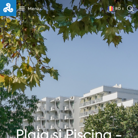
Meniu
RO
Plaja si Piscina -