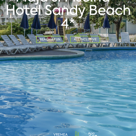
Hotel Sandy Beach
4*
BEACH & FUN
ALL INCLUSIVE
Apa
VREMEA