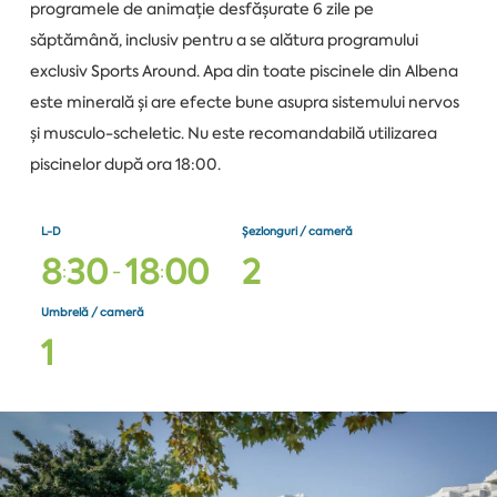
programele de animație desfășurate 6 zile pe
săptămână, inclusiv pentru a se alătura programului
exclusiv Sports Around. Apa din toate piscinele din Albena
este minerală și are efecte bune asupra sistemului nervos
și musculo-scheletic. Nu este recomandabilă utilizarea
piscinelor după ora 18:00.
L-D
Șezlonguri / cameră
8
3
0
1
8
0
0
2
:
-
:
Umbrelă / cameră
1