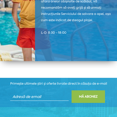
afara orelor obișnuite de scăldat, vă
recomandăm să aveți grijă și să urmați
instrucțiunile Serviciului de salvare a apei, așa
cum este indicat de steagul plajei.
L-D: 8:30 - 18:00
Primește ultimele știri și oferte livrate direct în căsuța de e-mail
MĂ ABONEZ