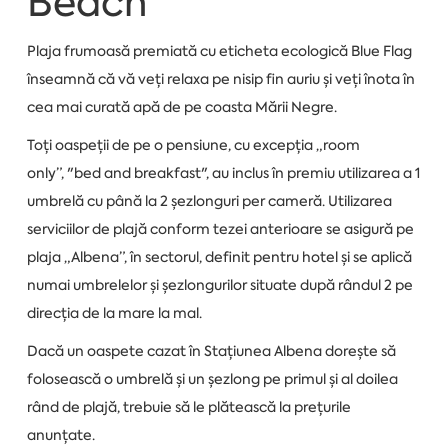
Beach
Plaja frumoasă premiată cu eticheta ecologică Blue Flag
înseamnă că vă veți relaxa pe nisip fin auriu și veți înota în
cea mai curată apă de pe coasta Mării Negre.
Toți oaspeții de pe o pensiune, cu excepția „room
only”, "bed and breakfast", au inclus în premiu utilizarea a 1
umbrelă cu până la 2 șezlonguri per cameră. Utilizarea
serviciilor de plajă conform tezei anterioare se asigură pe
plaja „Albena”, în sectorul, definit pentru hotel și se aplică
numai umbrelelor și șezlongurilor situate după rândul 2 pe
direcția de la mare la mal.
Dacă un oaspete cazat în Stațiunea Albena dorește să
folosească o umbrelă și un șezlong pe primul și al doilea
rând de plajă, trebuie să le plătească la prețurile
anunțate.