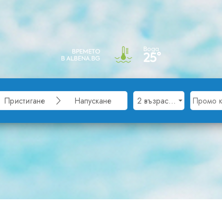
Вода
ВРЕМЕТО
25°
В ALBENA.BG