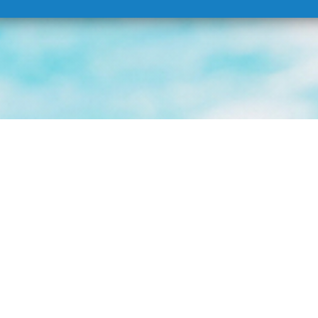
pentru utilizarea Aquapark Aquamania Albena
tru Termeni și Condițiile Generale. Prin cumpărarea biletului, su
nia postate mai jos. Dacă nu sunteți de acord sau dacă nu doriți să
i Condiții ca și proprietar al Aquapark Aquamania este Albena JCSs 
dispune de supraveghere video asupra teritoriului Aquapark pentru s