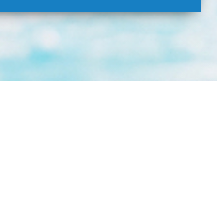
nteți de acord cu Termenii și Condițiile
 vă implicați cu acestea, nu ar trebuii să
cu biroul și adresa înregistrate la: K.K.
copul securități și a protecției