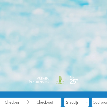
Apa
VREMEA
25°
ÎN ALBENA.BG