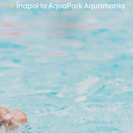
Înapoi la AquaPark Aquamania