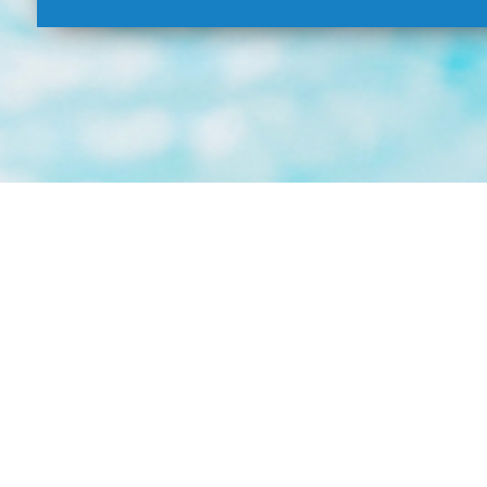
TERMENI ȘI CONDIȚII GENERALE 
Vă rugăm CITIȚI CU ATENȚIE ACEST ACORD pen
Generale pentru utilizarea Aquapark Aquama
cumpărați un bilet.
Vă imformăm că o parte din acești Termeni ș
Albena, clădirea Administrativă. Compania 