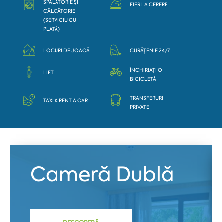
SPĂLĂTORIE ȘI
FIER LA CERERE
CĂLCĂTORIE
(SERVICIU CU
PLATĂ)
LOCURI DE JOACĂ
CURĂȚENIE 24/7
ÎNCHIRIAȚI O
LIFT
BICICLETĂ
TRANSFERURI
TAXI & RENT A CAR
PRIVATE
Cameră Dublă