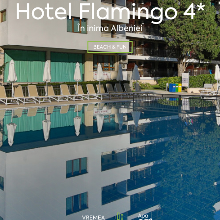
Hotel Flamingo 4*
În inima Albeniei
BEACH & FUN
Apa
VREMEA