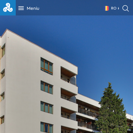
Meniu
RO