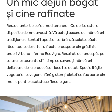
Un mic dejun bogat
și cine rafinate
Restaurantul tip bufet mediteranean Celebrita este la
dispoziția dumneavoastră. Vă puteți bucura de mâncăruri
tradiționale, tentații apetisante, brânză, salate, băuturi
răcoritoare, deserturi și fructe proaspete din grădinile
proprii Albena - ferma Eco Agro. Respirați aer proaspăt pe
terasa restaurantului în timp ce savurați mâncăruri
delicioase de la producători locali selectați. Specialitățile
vegetariene, vegane, fără gluten și dietetice fac parte din
meniu pentru a satisface fiecare gust.