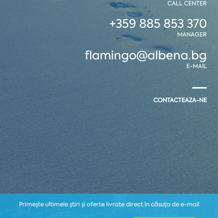
CALL CENTER
+359 885 853 370
MANAGER
flamingo@albena.bg
E-MAIL
CONTACTEAZA-NE
Primește ultimele știri și oferte livrate direct în căsuța de e-mail