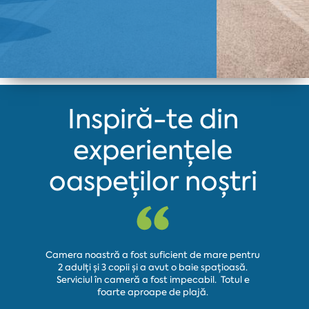
Inspiră-te din
experiențele
oaspeților noștri
Camera noastră a fost suficient de mare pentru
2 adulți și 3 copii și a avut o baie spațioasă.
Hotelul e
Serviciul în cameră a fost impecabil. Totul e
Piscina este
foarte aproape de plajă.