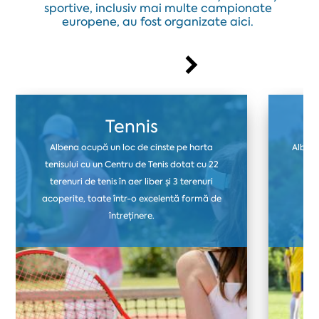
sportive, inclusiv mai multe campionate
europene, au fost organizate aici.
Tennis
Albena ocupă un loc de cinste pe harta
Albena
tenisului cu un Centru de Tenis dotat cu 22
ter
terenuri de tenis în aer liber și 3 terenuri
fo
acoperite, toate într-o excelentă formă de
i
întreținere.