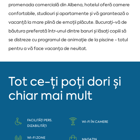
promenada comercială din Albena, hotelul oferă camere
confortabile, studiouri și apartamente și vă garantează o
vacanță la mare plină de emoții plăcute. Bucurați-vă de
băutura preferată într-unul dintre baruri și lăsați copiii să
se distreze cu programul de animație de la piscine - totul
pentru a vă face vacanța de neuitat.
Tot ce-ți poți dori și
chiar mai mult
FACILITĂȚI PERS.
WI-FI ÎN CAMERE
DIZABILITĂȚI
WI-FI ZONE
MAGAZIN