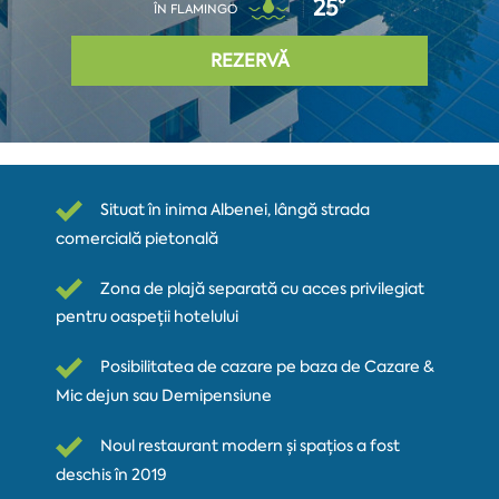
25°
ÎN FLAMINGO
REZERVĂ
Situat în inima Albenei, lângă strada
comercială pietonală
Zona de plajă separată cu acces privilegiat
pentru oaspeții hotelului
Posibilitatea de cazare pe baza de Cazare &
Mic dejun sau Demipensiune
Noul restaurant modern și spațios a fost
deschis în 2019