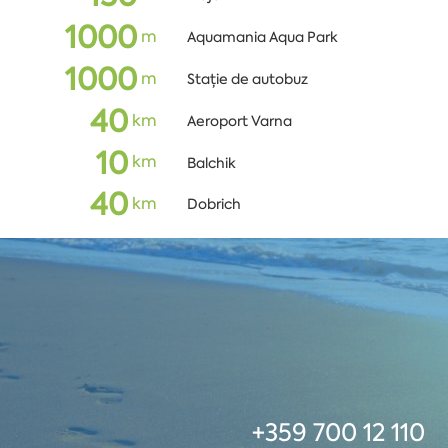
1000
m
Aquamania Aqua Park
1000
m
Stație de autobuz
40
km
Aeroport Varna
10
km
Balchik
40
km
Dobrich
+359 700 12 110