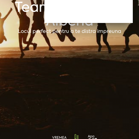
Team building în
Albena
Locul perfect pentru a te distra impreuna
Apa
VREMEA