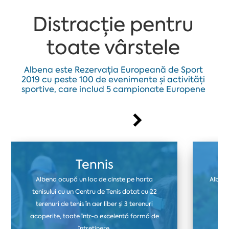
Distracție pentru
toate vârstele
Albena este Rezervația Europeană de Sport
2019 cu peste 100 de evenimente și activități
sportive, care includ 5 campionate Europene
Tennis
Albena ocupă un loc de cinste pe harta
Albena
tenisului cu un Centru de Tenis dotat cu 22
ter
terenuri de tenis în aer liber și 3 terenuri
fo
acoperite, toate într-o excelentă formă de
i
întreținere.