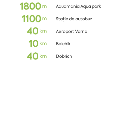
1800
m
Aquamania Aqua park
1100
m
Stație de autobuz
40
km
Aeroport Varna
10
km
Balchik
40
km
Dobrich