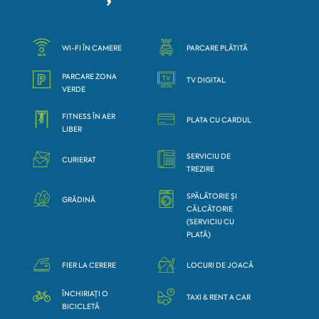
WI-FI ÎN CAMERE
PARCARE PLĂTITĂ
PARCARE ZONA
TV DIGITAL
VERDE
FITNESS ÎN AER
PLATA CU CARDUL
LIBER
SERVICIU DE
CURIERAT
TREZIRE
SPĂLĂTORIE ȘI
GRĂDINĂ
CĂLCĂTORIE
(SERVICIU CU
PLATĂ)
FIER LA CERERE
LOCURI DE JOACĂ
ÎNCHIRIAȚI O
TAXI & RENT A CAR
BICICLETĂ