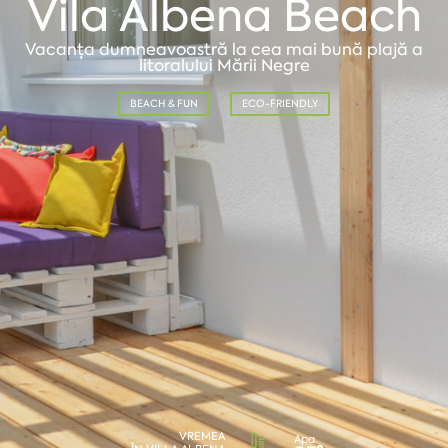
Vila Albena Beach
Vacanța dumneavoastră la cea mai bună plajă a
litoralului Mării Negre
BEACH & FUN
ECO-FRIENDLY
VREMEA
Apa