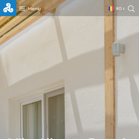
Meniu
RO