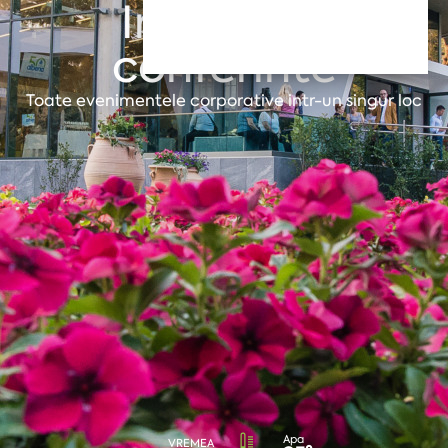
Intalniri si
conferinte
Toate evenimentele corporative intr-un singur loc
Apa
VREMEA