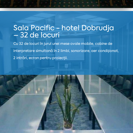
Sala Pacific - hotel Dobrudja
– 32 de locuri
Cu 32 de locuri în jurul unei mese ovale mobile, cabine de
interpretare simultană în 2 limbi, sonorizare, aer condiţionat,
2 intrări, ecran pentru proiecții.