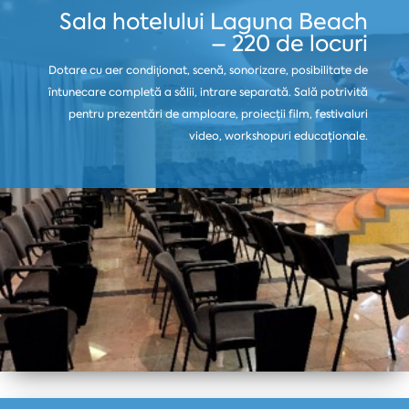
Sala hotelului Laguna Beach
– 220 de locuri
Dotare cu aer condiţionat, scenă, sonorizare, posibilitate de
întunecare completă a sălii, intrare separată. Sală potrivită
pentru prezentări de amploare, proiecții film, festivaluri
video, workshopuri educaționale.