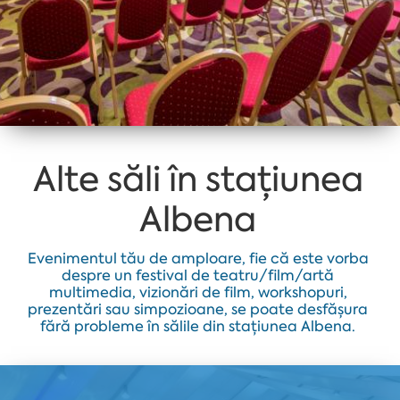
Alte săli în stațiunea
Albena
Evenimentul tău de amploare, fie că este vorba
despre un festival de teatru/film/artă
multimedia, vizionări de film, workshopuri,
prezentări sau simpozioane, se poate desfășura
fără probleme în sălile din stațiunea Albena.