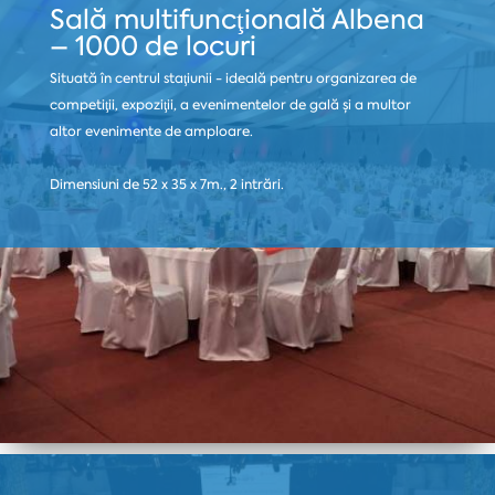
Sală multifuncţională Albena
– 1000 de locuri
Situată în centrul staţiunii - ideală pentru organizarea de
competiţii, expoziţii, a evenimentelor de gală și a multor
altor evenimente de amploare.
Dimensiuni de 52 x 35 x 7m., 2 intrări.