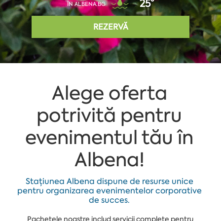
25°
ÎN ALBENA.BG
REZERVĂ
Alege oferta
potrivită pentru
evenimentul tău în
Albena!
Stațiunea Albena dispune de resurse unice
pentru organizarea evenimentelor corporative
de succes.
Pachetele noastre includ servicii complete pentru