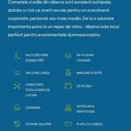
Camerele si salile din albena sunt excelent echipate,
dotate cu tot ce aveti nevoie pentru un eveniment
corporativ, personal, sau mass media. De la o adunare
importanta pana la un reper de viata - Albena este locul
perfect pentru evenimentele dumneavoastra.
FACILITĂȚI PERS.
WI-FI ZONE
DIZABILITĂȚI
COMUNE
SPA & WELLNESS
PARCARE PLĂTITĂ
CAPACITATE
23 DE SĂLI
TOTALĂ 6500 DE
LOCURI
HOTELURI &
CATERING
PENTHOUSE
SCHIMB VALUTAR
PLATA CU CARDUL