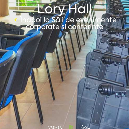
Lory Hall
Înapoi la Săli de evenimente
corporate și conferințe
Apa
VREMEA