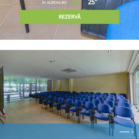
25°
ÎN ALBENA.BG
REZERVĂ