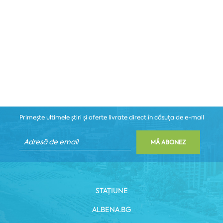
Primește ultimele știri și oferte livrate direct în căsuța de e-mail
MĂ ABONEZ
STAȚIUNE
ALBENA.BG