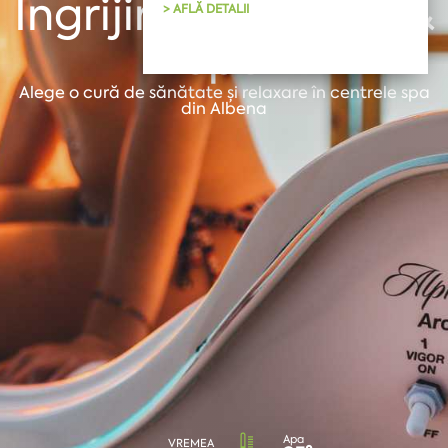
Îngrijire medicală &
> AFLĂ DETALII
Spa
Alege o cură de sănătate și relaxare în centrele spa
din Albena
Apa
VREMEA