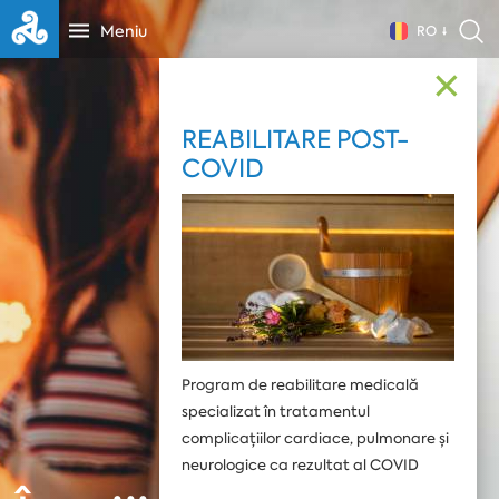
Meniu
RO
✕
REABILITARE POST-
COVID
Program de reabilitare medicală
specializat în tratamentul
complicațiilor cardiace, pulmonare și
neurologice ca rezultat al COVID