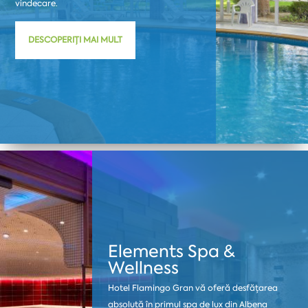
vindecare.
DESCOPERIȚI MAI MULT
Elements Spa &
Wellness
Hotel Flamingo Gran vă oferă desfățarea
absolută în primul spa de lux din Albena