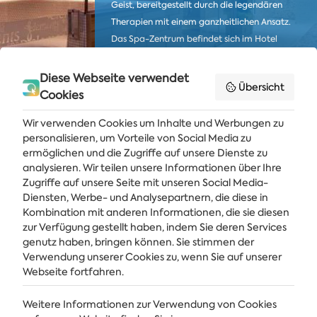
Geist, bereitgestellt durch die legendären
Therapien mit einem ganzheitlichen Ansatz.
Das Spa-Zentrum befindet sich im Hotel
Flamingo Grand & Spa 5*
Diese Webseite verwendet
Übersicht
ERFAHREN SIE MEHR
Cookies
Wir verwenden Cookies um Inhalte und Werbungen zu
personalisieren, um Vorteile von Social Media zu
ermöglichen und die Zugriffe auf unsere Dienste zu
analysieren. Wir teilen unsere Informationen über Ihre
Zugriffe auf unsere Seite mit unseren Social Media-
Diensten, Werbe- und Analysepartnern, die diese in
Kombination mit anderen Informationen, die sie diesen
Holen Sie sich die neuesten Nachrichten und Angebote direkt in Ihren
Posteingang
zur Verfügung gestellt haben, indem Sie deren Services
genutz haben, bringen können. Sie stimmen der
Verwendung unserer Cookies zu, wenn Sie auf unserer
ABONNIEREN
Webseite fortfahren.
Weitere Informationen zur Verwendung von Cookies