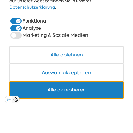
ALBENA
auf unserer Website finden Sie in unserer
Datenschutzerklärung
.
ALBENA.BG
Funktional
HOTELS
Analyse
SPA & GESUNDHEIT
Marketing & Soziale Medien
RESTAURANTS & BARS
Alle ablehnen
COWORKING
Auswahl akzeptieren
Alle akzeptieren
+359 700 12 110
8:30-17:00 Mo-Fr
PREIS FÜR STANDARDANRUFE
DATENSCHUTZRICHTLINIE
GESCHÄFTSBEDINGUNGEN