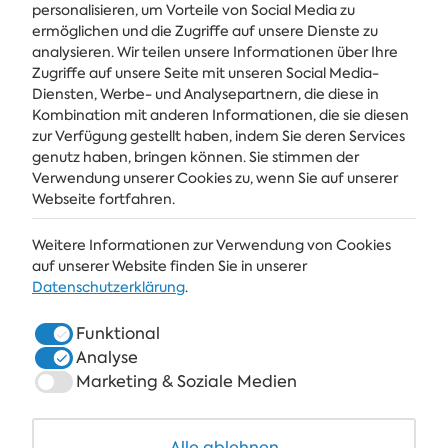
personalisieren, um Vorteile von Social Media zu
ermöglichen und die Zugriffe auf unsere Dienste zu
analysieren. Wir teilen unsere Informationen über Ihre
Zugriffe auf unsere Seite mit unseren Social Media-
Diensten, Werbe- und Analysepartnern, die diese in
Kombination mit anderen Informationen, die sie diesen
Holen Sie sich die neuesten Nachrichten und Angebote direkt in Ihren
Posteingang
zur Verfügung gestellt haben, indem Sie deren Services
genutz haben, bringen können. Sie stimmen der
Verwendung unserer Cookies zu, wenn Sie auf unserer
ABONNIEREN
Webseite fortfahren.
Weitere Informationen zur Verwendung von Cookies
ALBENA
auf unserer Website finden Sie in unserer
Datenschutzerklärung
.
ALBENA.BG
Funktional
HOTELS
Analyse
SPA & GESUNDHEIT
Marketing & Soziale Medien
RESTAURANTS & BARS
Alle ablehnen