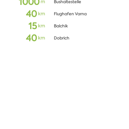
1000
m
Bushaltestelle
40
кm
Flughafen Varna
15
кm
Balchik
40
кm
Dobrich