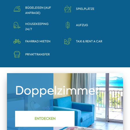
BÜGELEISEN (AUF
SPIELPLÄTZE
ANFRAGE)
HOUSEKEEPING
AUFZUG
24/7
FAHRRAD MIETEN
TAXI & RENT A CAR
PRIVATTRANSFER
Doppelzimmer
ENTDECKEN