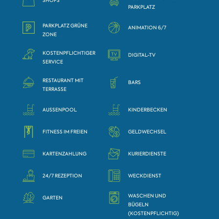
SHOPS
PARKPLATZ
PARKPLATZ GRÜNE
ANIMATION 6/7
ZONE
KOSTENPFLICHTIGER
DIGITAL-TV
SERVICE
RESTAURANT MIT
BARS
TERRASSE
AUSSENPOOL
KINDERBECKEN
FITNESS IM FREIEN
GELDWECHSEL
KARTENZAHLUNG
KURIERDIENSTE
24/7 REZEPTION
WECKDIENST
WASCHEN UND
GARTEN
BÜGELN
(KOSTENPFLICHTIG)