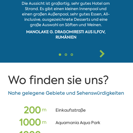
Die Aussicht ist großartig, sehr gutes Hotel am
Schöne u
Strand. Es gibt einen kleinen Innenpool und
Essen, fre
einen großen Außenpool, sehr gutes Essen, All-
täglich g
inclusive, ausgezeichnete Desserts und eine
werden gew
große Auswahl an Säften und Weinen.
Das
MANOLAKE G. DRAGOMIRESTI AUS ILFOV,
DIMA 
RUMÄNIEN
Wo finden sie uns?
Nahe gelegene Gebiete und Sehenswürdigkeiten
200
m
Einkaufsstraße
1000
m
Aquamania Aqua Park