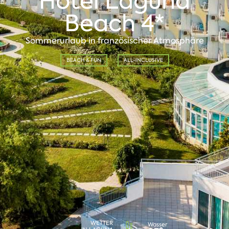
Hotel Laguna
Beach 4*
Sommerurlaub in französischer Atmosphäre
BEACH & FUN
ALL-INCLUSIVE
WETTER
Wasser